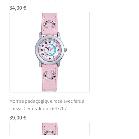
Prix
34,00 €
Montre pédagogique rose avec fers à
cheval Certus Junior 647707
Prix
39,00 €