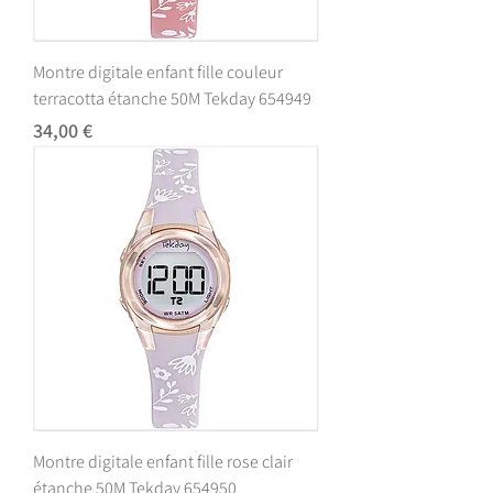
Montre digitale enfant fille couleur
terracotta étanche 50M Tekday 654949
Prix
34,00 €
Montre digitale enfant fille rose clair
étanche 50M Tekday 654950