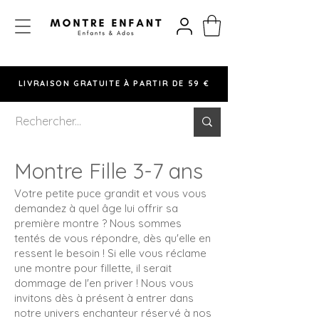
LIVRAISON GRATUITE À PARTIR DE 59 €
Montre Fille 3-7 ans
Votre petite puce grandit et vous vous
demandez à quel âge lui offrir sa
première montre ? Nous sommes
tentés de vous répondre, dès qu'elle en
ressent le besoin ! Si elle vous réclame
une montre pour fillette, il serait
dommage de l'en priver ! Nous vous
invitons dès à présent à entrer dans
notre univers enchanteur réservé à nos