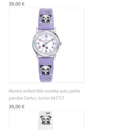
Prix
39,00 €
Montre enfant fille violette avec petits
pandas Certus Junior 647717
Prix
39,00 €