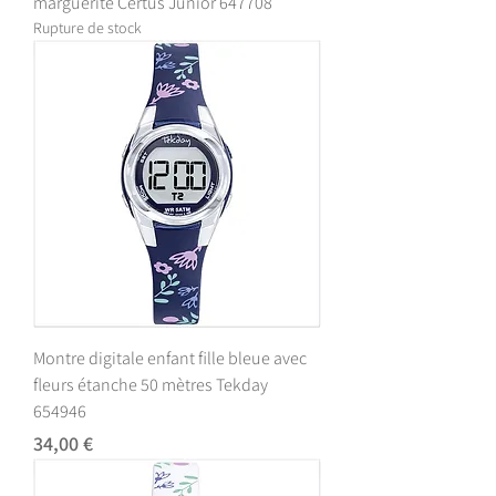
marguerite Certus Junior 647708
Rupture de stock
Montre digitale enfant fille bleue avec
fleurs étanche 50 mètres Tekday
654946
Prix
34,00 €