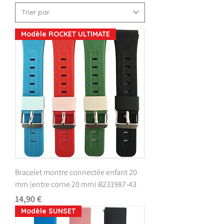
Modèle ROCKET ULTIMATE
Bracelet montre connectée enfant 20
mm (entre corne 20 mm) B231987-43
Prix
14,90 €
Modèle SUNSET