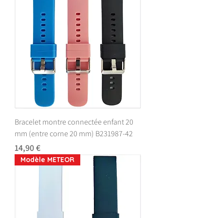
Bracelet montre connectée enfant 20
mm (entre corne 20 mm) B231987-42
Prix
14,90 €
Modèle METEOR