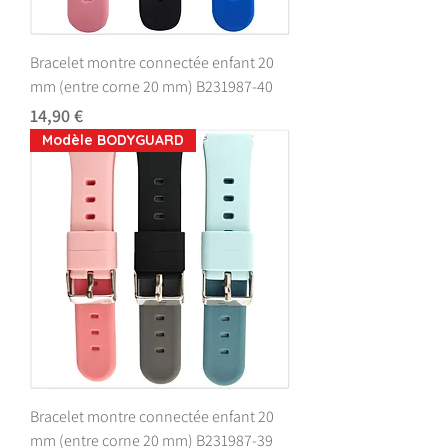
Bracelet montre connectée enfant 20
mm (entre corne 20 mm) B231987-40
Prix
14,90 €
Modèle BODYGUARD
Bracelet montre connectée enfant 20
mm (entre corne 20 mm) B231987-39