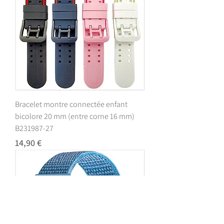
Bracelet montre connectée enfant
bicolore 20 mm (entre corne 16 mm)
B231987-27
Prix
14,90 €