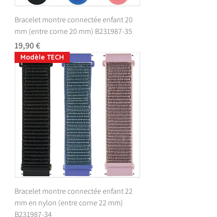
Bracelet montre connectée enfant 20
mm (entre corne 20 mm) B231987-35
Prix
19,90 €
Modèle TECH
Bracelet montre connectée enfant 22
mm en nylon (entre corne 22 mm)
B231987-34