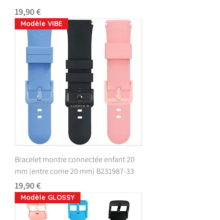
Prix
19,90 €
Modèle VIBE
Bracelet montre connectée enfant 20
mm (entre corne 20 mm) B231987-33
Prix
19,90 €
Modèle GLOSSY