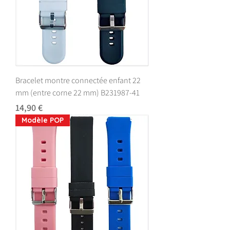
Bracelet montre connectée enfant 22
mm (entre corne 22 mm) B231987-41
Prix
14,90 €
Modèle POP