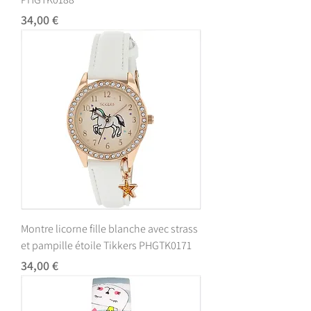
Prix
34,00 €
Montre licorne fille blanche avec strass
et pampille étoile Tikkers PHGTK0171
Prix
34,00 €