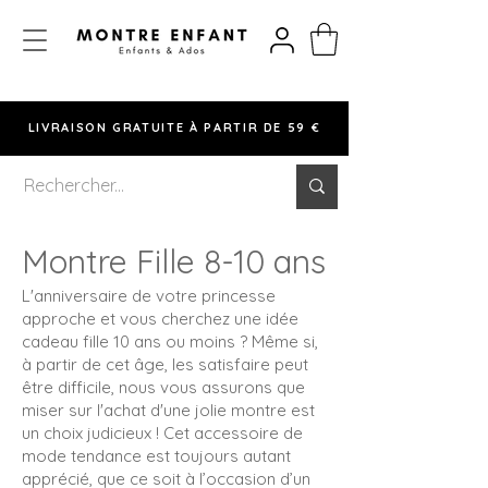
LIVRAISON GRATUITE À PARTIR DE 59 €
Montre Fille 8-10 ans
L'anniversaire de votre princesse
approche et vous cherchez une idée
cadeau fille 10 ans ou moins ? Même si,
à partir de cet âge, les satisfaire peut
être difficile, nous vous assurons que
miser sur l'achat d'une jolie montre est
un choix judicieux ! Cet accessoire de
mode tendance est toujours autant
apprécié, que ce soit à l’occasion d’un