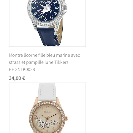
Montre licorne fille bleu marine avec
strass et pampille lune Tikkers
PHGNTK0028
Prix
34,00 €