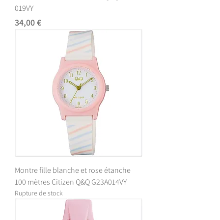
019VY
Prix
34,00 €
Montre fille blanche et rose étanche
100 mètres Citizen Q&Q G23A014VY
Rupture de stock