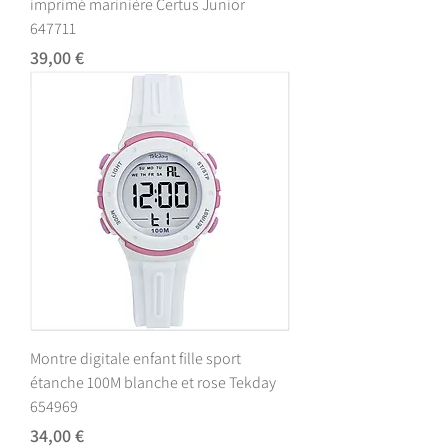
imprimé marinière Certus Junior
647711
Prix
39,00 €
Montre digitale enfant fille sport
étanche 100M blanche et rose Tekday
654969
Prix
34,00 €