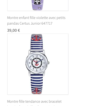
Montre enfant fille violette avec petits
pandas Certus Junior 647717
Prix
39,00 €
Montre fille tendance avec bracelet