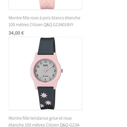
Montre fille rose à pois blancs étanche
100 mètres Citizen Q&Q G23A018VY
Prix
34,00 €
Montre fille tendance grise et rose
étanche 100 mètres Citizen Q&Q-G23A-