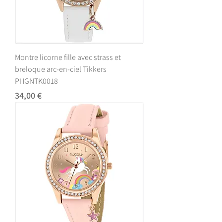
Montre licorne fille avec strass et
breloque arc-en-ciel Tikkers
PHGNTK0018
Prix
34,00 €