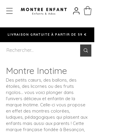
LIVRAISON GRATUITE À PARTIR DE 59 €
Montre Inotime
Des petits cœurs, des ballons, des
étoiles, des licornes ou des fruits
rigolos… vous voici plonger dans
l'univers délicieux et enfantin de la
marque Inotime. Celle-ci vous propose
en effet des montres colorées,
ludiques, pédagogiques qui plaisent aux
enfants mais aussi aux parents ! Cette
marque française fondée à Besançon,