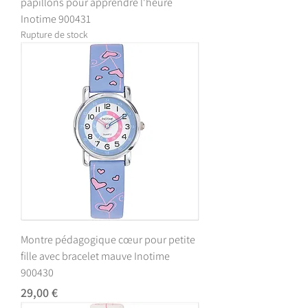
papillons pour apprendre l'heure
Inotime 900431
Rupture de stock
Montre pédagogique cœur pour petite
fille avec bracelet mauve Inotime
900430
Prix
29,00 €