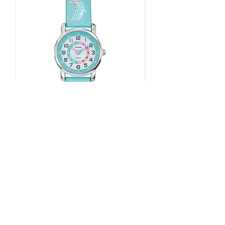
Montre pédagogique fille pour
l'apprentissage de l'heure Inotime
900423
Rupture de stock