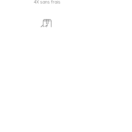
4X sans frais
RETOUR
45 jours pour changer d'avis
BOUTIQUE FRANÇAISE
Entreprise familiale depuis 2012
CONTACTER LE SERVICE CLIENT
Besoin d'un conseil, une question ?