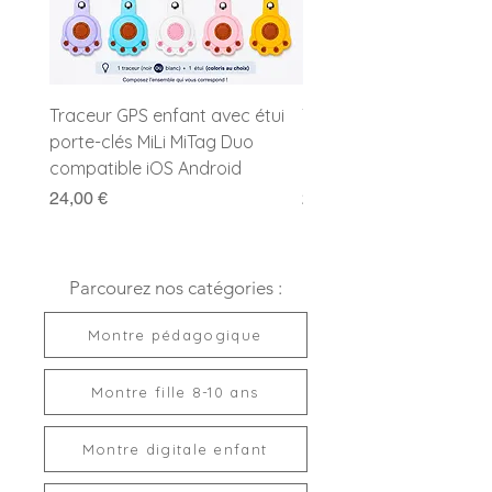
Traceur GPS enfant avec étui
Traceur GPS enfant MiL
porte-clés MiLi MiTag Duo
Duo avec porte-clés
compatible iOS Android
compatible Apple et G
Prix
Prix
24,00 €
24,00 €
Parcourez nos catégories :
Montre pédagogique
Montre fille 8-10 ans
Montre digitale enfant