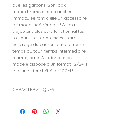
que les garçons. Son look
monochrome et sa blancheur
immaculée font d’elle un accessoire
de mode indétrônable ! A cela
s’ajoutent plusieurs fonctionnalités
toujours très appréciées : rétro-
éclairage du cadran, chronomètre,
temps au tour, temps intermédiaire,
alarme, date. A noter que ce
modèle dispose d'un format 12/24H
et d’une étanchéité de 100M !
CARACTERISTIQUES
Marque :
ICE WATCH
Collection :
ICE Digit Ultra
Référence :
022093 (White)
Genre :
Fille, garçon
Style :
Mode, tendance, sport
Mouvement :
Quartz (Pile)