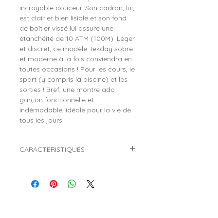
incroyable douceur. Son cadran, lui,
est clair et bien lisible et son fond
de boîtier vissé lui assure une
étanchéité de 10 ATM (100M). Léger
et discret, ce modèle Tekday sobre
et moderne à la fois conviendra en
toutes occasions ! Pour les cours, le
sport (y compris la piscine) et les
sorties ! Bref, une montre ado
garçon fonctionnelle et
indémodable, idéale pour la vie de
tous les jours !
CARACTERISTIQUES
Marque :
TEKDAY
Référence :
654710
Genre :
Garçon
Style :
Mode, tendance
Mouvement :
Quartz (Pile)