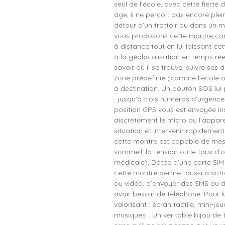
seul de l’école, avec cette fierté
âge, il ne perçoit pas encore ple
détour d’un trottoir ou dans un 
vous proposons cette
montre co
à distance tout en lui laissant cett
à la géolocalisation en temps rée
savoir où il se trouve, suivre ses 
zone prédéfinie (comme l’école ou l
à destination. Un bouton SOS lui
: jusqu’à trois numéros d’urgen
position GPS vous est envoyée i
discrètement le micro ou l’appar
situation et intervenir rapidemen
cette montre est capable de mesu
sommeil, la tension ou le taux d’o
médicale). Dotée d’une carte SIM e
cette montre permet aussi à votr
ou vidéo, d’envoyer des SMS ou 
avoir besoin de téléphone. Pour lu
valorisant : écran tactile, mini-je
musiques… Un véritable bijou de t