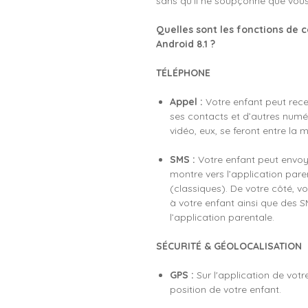
sans qu’il ne soupçonne que vous 
Quelles sont les fonctions de
Android 8.1 ?
TÉLÉPHONE
Appel :
Votre enfant peut rece
ses contacts et d’autres numér
vidéo, eux, se feront entre la 
SMS :
Votre enfant peut envo
montre vers l’application par
(classiques). De votre côté, 
à votre enfant ainsi que des
l’application parentale.
SÉCURITÉ & GÉOLOCALISATION
GPS :
Sur l'application de votr
position de votre enfant.