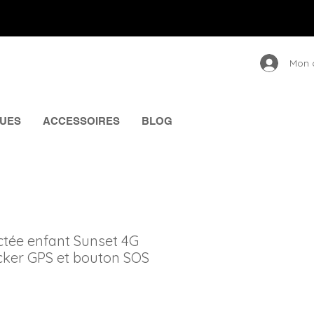
Mon 
UES
ACCESSOIRES
BLOG
tée enfant Sunset 4G
acker GPS et bouton SOS
O