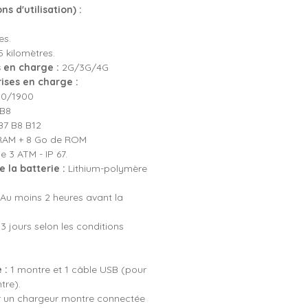
s d'utilisation) :
es.
 kilomètres.
 en charge :
2G/3G/4G
ises en charge :
00/1900
 B8
B7 B8 B12
RAM + 8 Go de ROM
 3 ATM - IP 67.
 la batterie :
Lithium-polymère
Au moins 2 heures avant la
3 jours selon les conditions
 :
1 montre et 1 câble USB (pour
tre).
iser un chargeur montre connectée