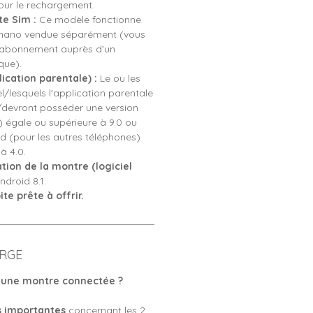
pour le rechargement.
e Sim :
Ce modèle fonctionne
 nano vendue séparément (vous
n abonnement auprès d'un
que).
ication parentale) :
Le ou les
l/lesquels l'application parentale
a/devront posséder une version
) égale ou supérieure à 9.0 ou
d (pour les autres téléphones)
à 4.0.
tion de la montre (logiciel
ndroid 8.1.
te prête à offrir.
RGE
une montre connectée ?
s importantes
concernant les 2