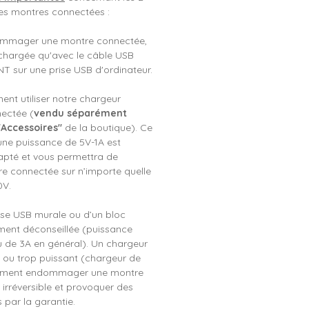
s montres connectées :
ommager une montre connectée,
e chargée qu'avec le câble USB
T sur une prise USB d'ordinateur.
nt utiliser notre chargeur
ectée (
vendu séparément
"Accessoires"
de la boutique). Ce
une puissance de 5V-1A est
apté et vous permettra de
e connectée sur n’importe quelle
0V.
prise USB murale ou d’un bloc
ement déconseillée (puissance
u de 3A en général). Un chargeur
 ou trop puissant (chargeur de
lement endommager une montre
irréversible et provoquer des
 par la garantie.