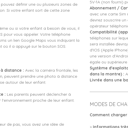
5V-1A (non fourni) 
pouvez définir une ou plusieurs zones de
Abonnement / Cart
on. Si votre enfant sort de cette zone
avec une carte Sim
devrez souscrire u
opérateur téléphoni
me ou si votre enfant a besoin de vous, il
Compatibilité (appl
OS pour vous appeler. Votre téléphone
téléphones sur leque
sms un lien Google Maps vous indiquant la
sera installée devr
t où il a appuyé sur le bouton SOS.
d'IOS (Apple IPhone
une version d'Androi
égale ou supérieure 
Système d'exploita
à distance :
Avec la caméra frontale, les
dans la montre) :
A
ion, peuvent prendre une photo à distance
Livrée dans une boi
sse autour de leur enfant.
e :
Les parents peuvent déclencher à
 l'environnement proche de leur enfant.
MODES DE CHA
Comment charger 
ur de pas, vous avez une idée de
>
Informations trè