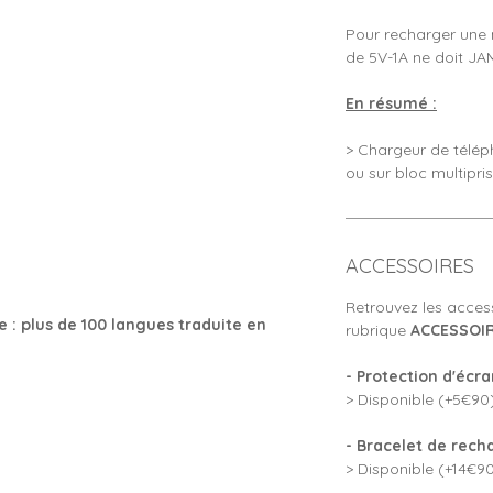
Pour recharger une 
de 5V-1A ne doit JA
En résumé :
> Chargeur de télép
ou sur bloc multipri
ACCESSOIRES
Retrouvez les acces
 : plus de 100 langues traduite en
rubrique
ACCESSOI
- Protection d'écr
> Disponible (+5€90)
- Bracelet de rech
> Disponible (+14€90