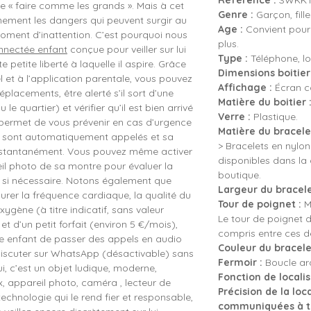
Référence :
SWKKT
 de « faire comme les grands ». Mais à cet
Genre :
Garçon, fille
inement les dangers qui peuvent surgir au
Age :
Convient pour 
moment d’inattention. C’est pourquoi nous
plus.
nnectée enfant
conçue pour veiller sur lui
Type :
Téléphone, lo
e petite liberté à laquelle il aspire. Grâce
Dimensions boitier 
l et à l’application parentale, vous pouvez
Affichage :
Écran c
déplacements, être alerté s’il sort d’une
Matière du boitier 
e quartier) et vérifier qu’il est bien arrivé
Verre :
Plastique.
 permet de vous prévenir en cas d’urgence
Matière du bracelet
ce sont automatiquement appelés et sa
> Bracelets en nylon
nstantanément. Vous pouvez même activer
disponibles dans la
eil photo de sa montre pour évaluer la
boutique.
t si nécessaire. Notons également que
Largeur du bracele
rer la fréquence cardiaque, la qualité du
Tour de poignet :
Mi
xygène (à titre indicatif, sans valeur
Le tour de poignet d
t d’un petit forfait (environ 5 €/mois),
compris entre ces d
e enfant de passer des appels en audio
Couleur du bracele
discuter sur WhatsApp (désactivable) sans
Fermoir :
Boucle ard
i, c’est un objet ludique, moderne,
Fonction de localis
ux, appareil photo, caméra , lecteur de
Précision de la loc
echnologie qui le rend fier et responsable,
communiquées à tit