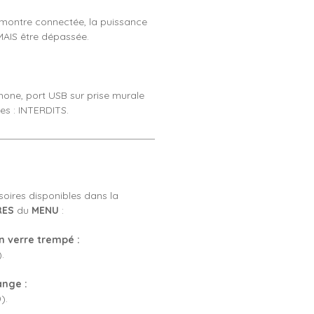
montre connectée, la puissance
MAIS être dépassée.
hone, port USB sur prise murale
ses : INTERDITS.
soires disponibles dans la
RES
du
MENU
:
an verre trempé :
.
ange :
).