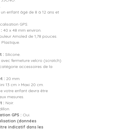
33CNO.
.
un enfant âgé de 8 à 12 ans et
calisation GPS.
:
40 x 48 mm environ.
ouleur Amoled de 1,78 pouces.
:
Plastique.
 :
Silicone.
 avec fermeture velcro (scratch)
 catégorie accessoires de la
t :
20 mm.
ni 13 cm > Maxi 20 cm.
e votre enfant devra être
eux mesures.
t :
Noir.
illon.
ation GPS :
Oui.
alisation (données
re indicatif dans les