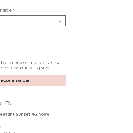
charge
*
ible en précommande, livraison
z vous sous 10 à 15 jours.
récommander
QUES
enfant Sunset 4G noire
TCH.