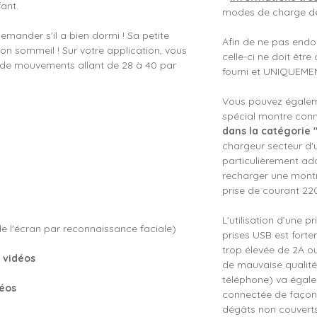
fant.
modes de charge de
emander s'il a bien dormi ! Sa petite
Afin de ne pas end
on sommeil ! Sur votre application, vous
celle-ci ne doit êtr
 de mouvements allant de 28 à 40 par
fourni et UNIQUEMEN
Vous pouvez égaleme
spécial montre conn
dans la catégorie 
chargeur secteur d'
particulièrement ad
recharger une montr
prise de courant 22
L'utilisation d’une 
e l'écran par reconnaissance faciale)
prises USB est fort
trop élevée de 2A o
 vidéos
de mauvaise qualité
téléphone) va éga
déos
connectée de façon 
dégâts non couverts