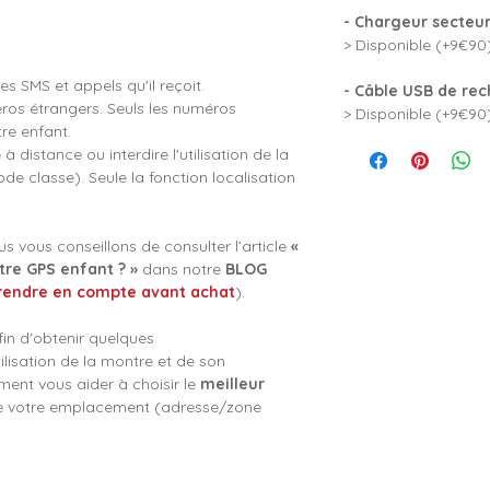
- Chargeur secteur
> Disponible (+9€90)
es SMS et appels qu'il reçoit.
- Câble USB de rec
ros étrangers. Seuls les numéros
> Disponible (+9€90)
re enfant.
 distance ou interdire l'utilisation de la
e classe). Seule la fonction localisation
s vous conseillons de consulter l’article
«
e GPS enfant ? »
dans notre
BLOG
rendre en compte avant achat
).
fin d'obtenir quelques
ilisation de la montre et de son
ent vous aider à choisir le
meilleur
e votre emplacement (adresse/zone