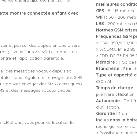
veillez encore discrètement sur lui.
meilleures condition
GPS :
5 - 15 mètres.
 cette montre connectée enfant avec
WiFi :
50 - 200 mètr
LBS :
200 mètres à 5
Normes GSM prises
Fréquences GSM pr
> GSM: 850/900/18
voir et passer des appels en audio vers
> WCDMA: B1 B2 B5
os (si vous l’autorisez). Les appels en
> FDD: B2 B3 B4 B5 
montre et l’application parentale.
Mémoire :
1 Go de 
Etanchéité :
Etanche
yer des messages vocaux depuis sa
Type et capacité de
entale. Il peut également envoyer des SMS
680mAh.
vous pouvez envoyer des SMS (classiques)
Temps de charge :
 SMS et des messages vocaux depuis
première utilisation.
Autonomie :
De 1 à 
d'utilisation.
Garantie :
1 an.
Inclus dans la boite
e téléphone, vous pourrez localiser la
recharger votre mon
> Possibilité d'util