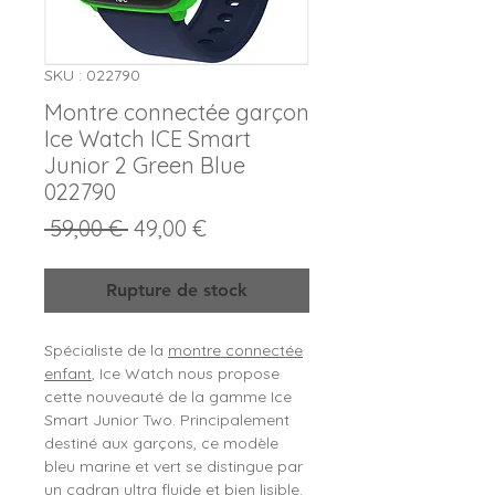
SKU : 022790
Montre connectée garçon
Ice Watch ICE Smart
Junior 2 Green Blue
022790
Prix
Prix
 59,00 € 
49,00 €
original
promotionnel
Rupture de stock
Spécialiste de la
montre connectée
enfant
, Ice Watch nous propose
cette nouveauté de la gamme Ice
Smart Junior Two. Principalement
destiné aux garçons, ce modèle
bleu marine et vert se distingue par
un cadran ultra fluide et bien lisible.