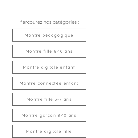
général). Un chargeur de mauvaise
synchroniser dans l'application ICE
qualité ou trop puissant (chargeur
Smart Junior (connexion à un
de téléphone) va également
téléphone requise).
Parcourez nos catégories :
endommager une montre
Rappels :
Affichage de rappels sur
connectée de façon irréversible et
le cadran de la montre. Les
provoquer des dégâts non couverts
Montre pédagogique
rappels peuvent même être
par la garantie.
personnalisés ! (Prends ton insuline,
tes médicaments...).
Montre fille 8-10 ans
Pour recharger une montre
Numéros à appeler en cas
connectée, la puissance de 5V-1A
d'urgence :
Affiche le/les noms et
ne doit JAMAIS être dépassée.
Montre digitale enfant
numéros de téléphone à contacter
en cas d'urgence. Vous pouvez
En résumé :
synchroniser 3 contacts d’urgence
Montre connectée enfant
via l’application ICE Smart Junior
> Chargeur de téléphone, port USB
(connexion à un téléphone requise).
Montre fille 3-7 ans
sur prise murale ou sur bloc
Activité physique quotidienne
multiprises : INTERDITS.
:
Nombre de pas, distance
Montre garçon 8-10 ans
parcourue et calories dépensées.
Suivi de l'activité sportive :
Marche, course, randonnée, vélo et
Montre digitale fille
sports de plein air.