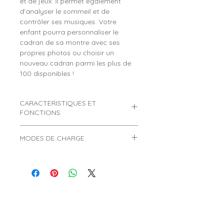
et de jeux. Il permet également
d’analyser le sommeil et de
contrôler ses musiques. Votre
enfant pourra personnaliser le
cadran de sa montre avec ses
propres photos ou choisir un
nouveau cadran parmi les plus de
100 disponibles !
CARACTERISTIQUES ET
FONCTIONS
Montre connectée enfant Ice
MODES DE CHARGE
Watch modèle Ice Smart Junior
2.0 Green Blue
Comment charger une montre
connectée ?
Marque :
ICE WATCH
.
Référence :
022790.
>
Informations très importantes
Genre :
Garçon.
concernant les 2 modes de charge
Age :
Convient pour un enfant âgé
des montres connectées :
de 6 à 12 ans.