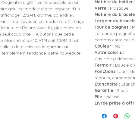
Matière du boitier 
riginal et stylé, il est impossible de lui
Verre :
Plastique
oire girly, ce modèle digital dispose d'un
Matière du bracelet
: affichage 12/24H, alarme, calendrier,
Largeur du bracele
n. Il faut l’avouer, ce modèle à affichage
Tour de poignet :
Mi
ecture de l'heure. Avec lui, plus question
Le tour de poignet d
un seul coup d'œil ! Ajoutons que cette
compris entre ces 
une étanchéité de 10 ATM soit 100M. Il est
Couleur :
Noir
aller à la piscine en la gardant au
Autre coloris :
et terriblement tendance, cette nouveauté
Gris clair (référence
Fermoir :
Boucle ard
Fonctions :
Jour, da
rebours, chronomètr
Etanchéité :
Etanch
Garantie :
2 ans
Pile :
Incluse
Livrée prête à offr