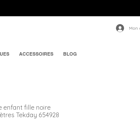
Mon 
UES
ACCESSOIRES
BLOG
 enfant fille noire
ètres Tekday 654928