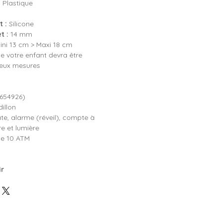
:
Plastique
 :
Silicone
t :
14 mm
ni 13 cm > Maxi 18 cm
e votre enfant devra être
deux mesures
 654926)
illon
te, alarme (réveil), compte à
e et lumière
e 10 ATM
ir