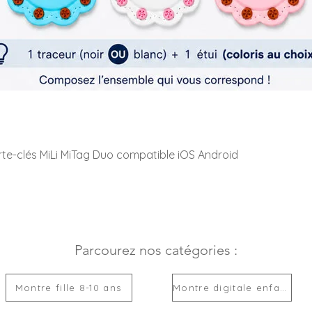
rte-clés MiLi MiTag Duo compatible iOS Android
Parcourez nos catégories :
Montre fille 8-10 ans
Montre digitale enfant