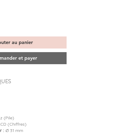
outer au panier
ander et payer
QUES
8
 (Pile)
LCD (Chiffres)
 :
Ø 31 mm