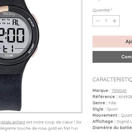
Quantité
*
Aj
Comm
CARACTERISTI
Marque :
TEKDAY
Référence :
65492
Genre :
Fille
Style :
Sport
Mouvement :
Quartz
Affichage :
Digital 
gitale enfant
est notre coup de cœur ! Sa
Diamètre du boitier
élégante touche de rose gold en fait l’un