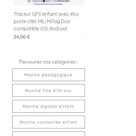
Livrée prête à offrir
Traceur GPS enfant avec étui
Traceur GPS enfant MiL
porte-clés MiLi MiTag Duo
Duo avec porte-clés
compatible iOS Android
compatible Apple et G
Prix
Prix
24,00 €
24,00 €
Parcourez nos catégories :
Montre pédagogique
Montre fille 8-10 ans
Montre digitale enfant
Montre connectée enfant