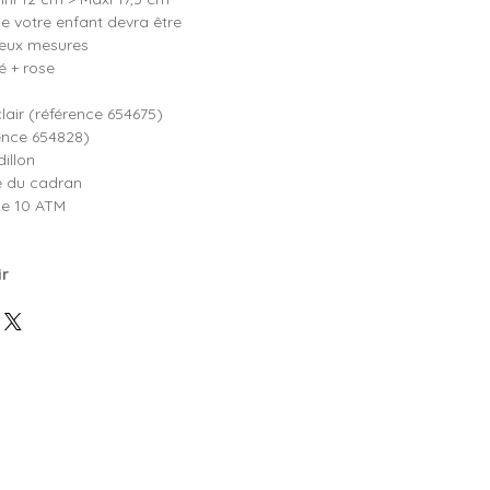
e votre enfant devra être
deux mesures
é + rose
lair (référence 654675)
rence 654828)
illon
e du cadran
e 10 ATM
ir