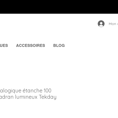
Mon 
UES
ACCESSOIRES
BLOG
nalogique étanche 100
adran lumineux Tekday