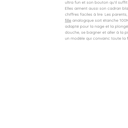
ultra fun et son bouton qu'il suffi
Elles aiment aussi son cadran blan
chiffres faciles à lire. Les parent
fille
analogique soit étanche 100M 
adapté pour la nage et la plongée
douche, se baigner et aller à la p
un modèle qui convainc toute la fa