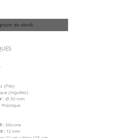
pture de stock
QUES
3
 (Pile)
ue (Aiguilles)
 :
Ø 30 mm
:
Plastique
 :
Silicone
t :
12 mm
ni 12 cm > Maxi 17,5 cm