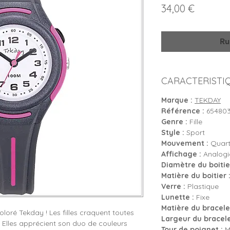
Prix
34,00 €
Ru
CARACTERISTI
Marque :
TEKDAY
Référence :
65480
Genre :
Fille
Style :
Sport
Mouvement :
Quartz
Affichage :
Analogiq
Diamètre du boitier
Matière du boitier 
Verre :
Plastique
Lunette :
Fixe
Matière du bracelet
coloré Tekday ! Les filles craquent toutes
Largeur du bracele
! Elles apprécient son duo de couleurs
Tour de poignet :
Mi