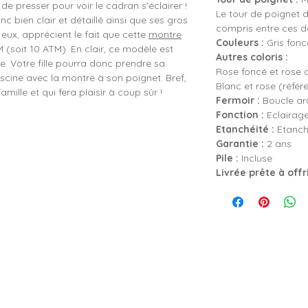
t de presser pour voir le cadran s'éclairer !
Le tour de poignet d
c bien clair et détaillé ainsi que ses gros
compris entre ces 
s, eux, apprécient le fait que cette
montre
Couleurs :
Gris fonc
(soit 10 ATM). En clair, ce modèle est
Autres coloris :
. Votre fille pourra donc prendre sa
Rose foncé et rose c
iscine avec la montre à son poignet. Bref,
Blanc et rose (réfé
mille et qui fera plaisir à coup sûr !
Fermoir :
Boucle ard
Fonction :
Eclairag
Etanchéité :
Etanch
Garantie :
2 ans
Pile :
Incluse
Livrée prête à offr