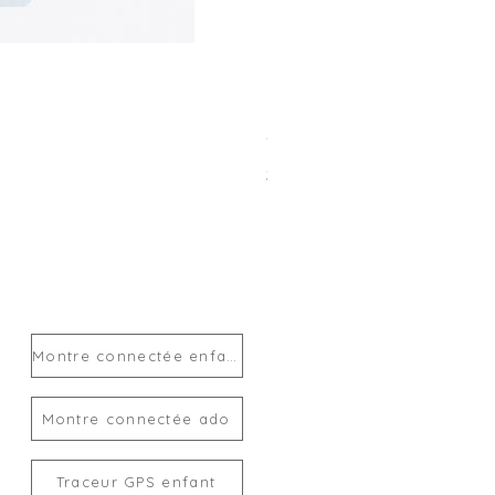
Traceur GPS enfant MiLi Mi
Prix
24,00 €
Montre connectée enfant
Montre connectée ado
Traceur GPS enfant