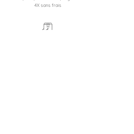
4X sans frais
RETOUR
45 jours pour changer d'avis
BOUTIQUE FRANÇAISE
Entreprise familiale depuis 2012
CONTACTER LE SERVICE CLIENT
Besoin d'un conseil, une question ?