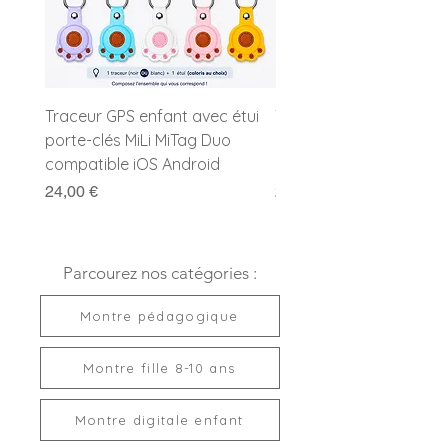
Traceur GPS enfant avec étui
Traceur GPS enfant MiL
porte-clés MiLi MiTag Duo
Duo avec porte-clés
compatible iOS Android
compatible Apple et G
Prix
Prix
24,00 €
24,00 €
Parcourez nos catégories :
Montre pédagogique
Montre fille 8-10 ans
Montre digitale enfant