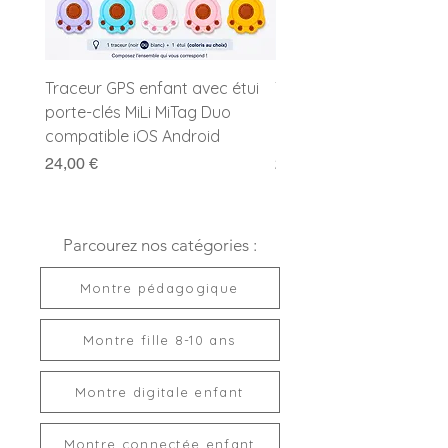
Etanchéité :
Etanche 10 ATM
Garantie :
2 ans
Pile :
Incluse
Livrée prête à offrir
Traceur GPS enfant avec étui
Traceur GPS enfant MiL
porte-clés MiLi MiTag Duo
Duo avec porte-clés
compatible iOS Android
compatible Apple et G
Prix
Prix
24,00 €
24,00 €
Parcourez nos catégories :
Montre pédagogique
Montre fille 8-10 ans
Montre digitale enfant
Montre connectée enfant