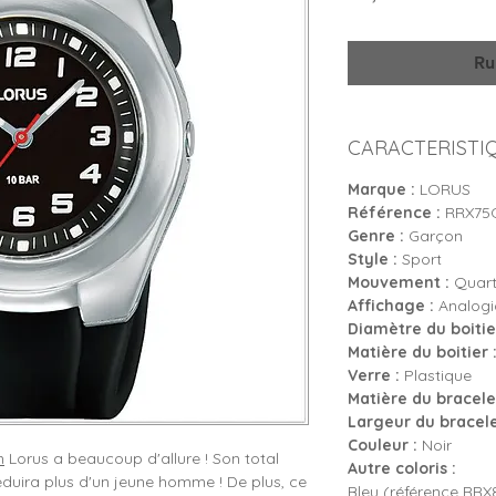
Ru
CARACTERISTI
Marque :
LORUS
Référence :
RRX75
Genre :
Garçon
Style :
Sport
Mouvement :
Quartz
Affichage :
Analogiq
Diamètre du boitier
Matière du boitier 
Verre :
Plastique
Matière du bracelet
Largeur du bracele
Couleur :
Noir
n
Lorus a beaucoup d'allure ! Son total
Autre coloris :
séduira plus d'un jeune homme ! De plus, ce
Bleu (référence RR