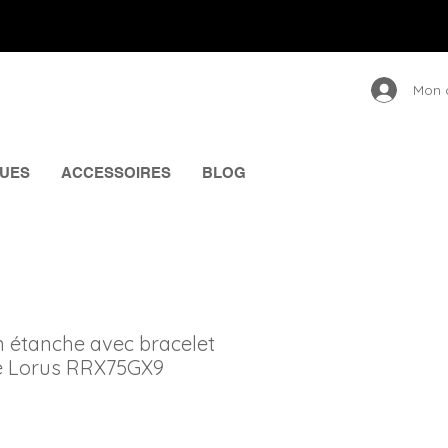
Mon 
UES
ACCESSOIRES
BLOG
 étanche avec bracelet
one Lorus RRX75GX9