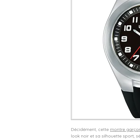
Décidément, cette
montre garço
look noir et sa silhouette sport, 