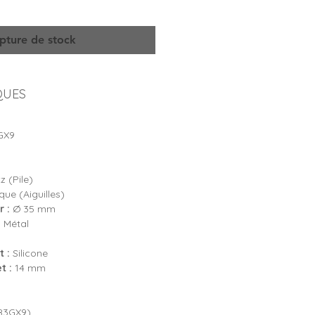
pture de stock
QUES
GX9
 (Pile)
ue (Aiguilles)
 :
Ø 35 mm
:
Métal
 :
Silicone
t :
14 mm
X83GX9)