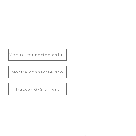
Prix
24,00 €
Montre connectée enfant
Montre connectée ado
Traceur GPS enfant