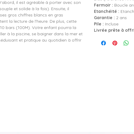
D'abord, il est agréable à porter avec son
Fermoir :
Boucle ard
uple et solide à la fois). Ensuite, il
Etanchéité :
Etanch
: ses gros chiffres blancs en gras
Garantie :
2 ans
itent la lecture de l'heure. De plus, cette
Pile :
Incluse
0 bars (100M). Votre enfant pourra la
Livrée prête à offr
ler à la piscine, se baigner dans la mer et
duisant et pratique au quotidien à offrir