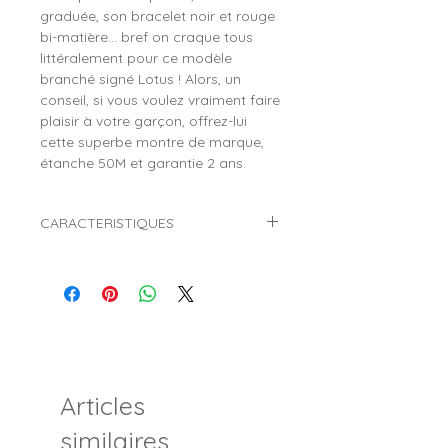
graduée, son bracelet noir et rouge
bi-matière... bref on craque tous
littéralement pour ce modèle
branché signé Lotus ! Alors, un
conseil, si vous voulez vraiment faire
plaisir à votre garçon, offrez-lui
cette superbe montre de marque,
étanche 50M et garantie 2 ans.
CARACTERISTIQUES
Marque :
LOTUS JUNIOR
Référence :
15832/6
Genre :
Garçon
Style :
Sport
Mouvement :
Quartz (Pile)
Affichage :
Analogique (Aiguilles)
Diamètre du boitier :
Ø 34 mm
Articles
Matière du boitier :
Métal
Verre :
Minéral
similaires