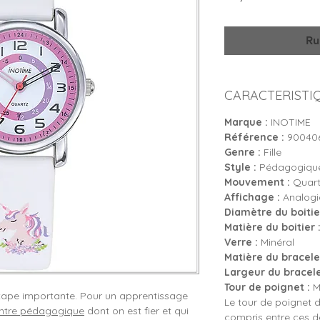
Ru
CARACTERISTI
Marque :
INOTIME
Référence :
90040
Genre :
Fille
Style :
Pédagogique
Mouvement :
Quartz
Affichage :
Analogiq
Diamètre du boitier
Matière du boitier 
Verre :
Minéral
Matière du bracelet
Largeur du bracele
Tour de poignet :
Mi
 étape importante. Pour un apprentissage
Le tour de poignet d
tre pédagogique
dont on est fier et qui
compris entre ces 