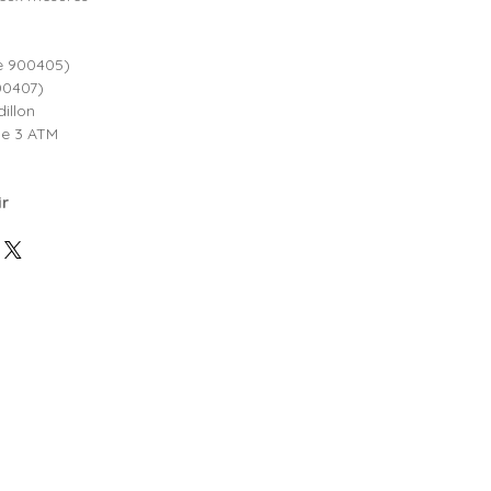
ce 900405)
00407)
illon
e 3 ATM
ir