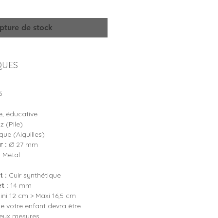
pture de stock
QUES
6
, éducative
 (Pile)
ue (Aiguilles)
 :
Ø 27 mm
:
Métal
 :
Cuir synthétique
t :
14 mm
ni 12 cm > Maxi 16,5 cm
e votre enfant devra être
deux mesures