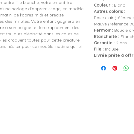
 montre fille blanche, votre enfant lira
Couleur :
Blanc
e d'une horloge d'apprentissage, ce modèle
Autres coloris :
 matin, de l'après-midi et précise
Rose clair (référen
fres des minutes. Votre enfant gagnera en
Mauve (référence 9
re à son poignet et fera rapidement des
Fermoir :
Boucle ard
 est toujours plébiscité dans les cours de
Etanchéité :
Etanch
lles craquent toutes pour cette créature
Garantie :
2 ans
ns hésiter pour ce modèle Inotime qui lui
Pile :
Incluse
Livrée prête à offr