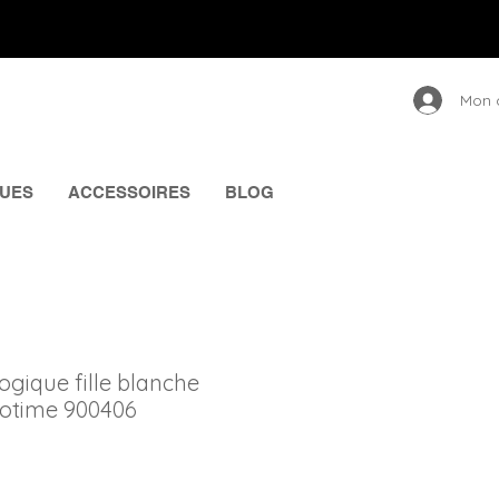
Mon 
UES
ACCESSOIRES
BLOG
gique fille blanche
notime 900406