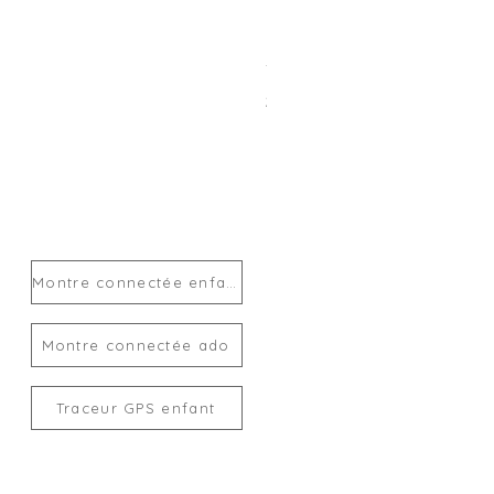
Traceur GPS enfant MiLi Mi
Prix
24,00 €
Montre connectée enfant
Montre connectée ado
Traceur GPS enfant