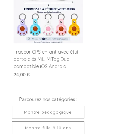
Couleur :
Bleu foncé
Autre coloris :
Bleu foncé et bleu clair (référence
654891)
Fermoir :
Boucle ardillon
Fonction :
Eclairage du cadran
Etanchéité :
Etanche 10 ATM
Garantie :
2 ans
Traceur GPS enfant avec étui
Traceur GPS enfant MiL
Pile :
Incluse
porte-clés MiLi MiTag Duo
Duo avec porte-clés
Livrée prête à offrir
compatible iOS Android
compatible Apple et G
Prix
Prix
24,00 €
24,00 €
Parcourez nos catégories :
Montre pédagogique
Montre fille 8-10 ans