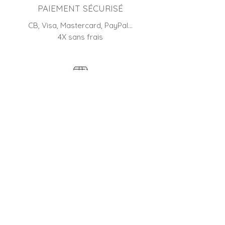
PAIEMENT SÉCURISÉ
CB, Visa, Mastercard, PayPal…
4X sans frais
RETOUR
45 jours pour changer d'avis
BOUTIQUE FRANÇAISE
Entreprise familiale depuis 2012