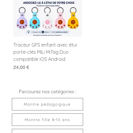
Fermoir :
Boucle ardillon
Etanchéité :
Etanche 3 ATM
Garantie :
2 ans
Pile :
Incluse
Livrée prête à offrir
Traceur GPS enfant avec étui
Traceur GPS enfant MiL
porte-clés MiLi MiTag Duo
Duo avec porte-clés
compatible iOS Android
compatible Apple et G
Prix
Prix
24,00 €
24,00 €
Parcourez nos catégories :
Montre pédagogique
Montre fille 8-10 ans