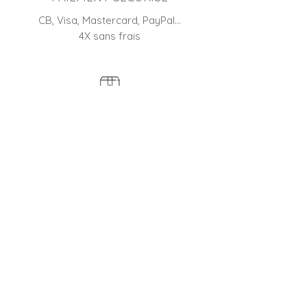
CB, Visa, Mastercard, PayPal…
4X sans frais
RETOUR
45 jours pour changer d'avis
BOUTIQUE FRANÇAISE
Entreprise familiale depuis 2012
CONTACTER LE SERVICE CLIENT