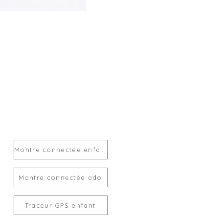
Traceur GPS enfant MiLi Mi
Prix
24,00 €
Montre connectée enfant
Montre connectée ado
Traceur GPS enfant