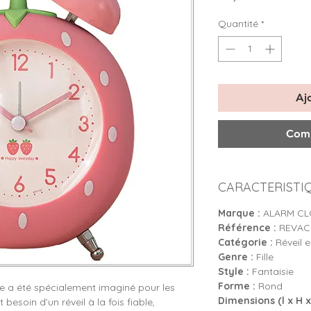
Quantité
*
Aj
Comm
CARACTERISTI
Marque :
ALARM C
Référence :
REVAC0
Catégorie :
Réveil e
Genre :
Fille
Style :
Fantaisie
Forme :
Rond
e a été spécialement imaginé pour les
Dimensions (l x H x 
 besoin d’un réveil à la fois fiable,