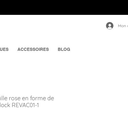
Mon 
UES
ACCESSOIRES
BLOG
fille rose en forme de
Clock REVAC01-1