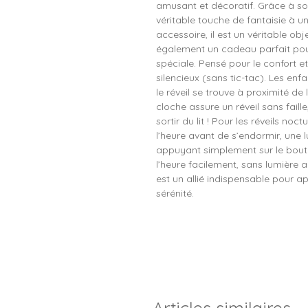
amusant et décoratif. Grâce à so
véritable touche de fantaisie à u
accessoire, il est un véritable ob
également un cadeau parfait pour
spéciale. Pensé pour le confort et l
silencieux (sans tic-tac). Les en
le réveil se trouve à proximité de
cloche assure un réveil sans faill
sortir du lit ! Pour les réveils noc
l’heure avant de s’endormir, une l
appuyant simplement sur le bouton 
l’heure facilement, sans lumière a
est un allié indispensable pour ap
sérénité.
Articles similaires