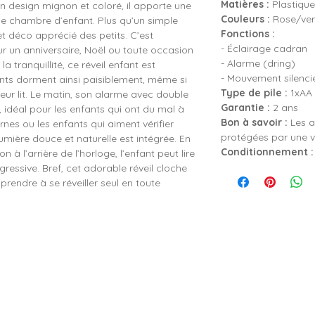
Matières :
Plastique
n design mignon et coloré, il apporte une
Couleurs :
Rose/ver
ne chambre d’enfant. Plus qu’un simple
Fonctions :
jet déco apprécié des petits. C’est
- Éclairage cadran
 un anniversaire, Noël ou toute occasion
- Alarme (dring)
a tranquillité, ce réveil enfant est
- Mouvement silenci
fants dorment ainsi paisiblement, même si
Type de pile :
1xAA 
 leur lit. Le matin, son alarme avec double
Garantie :
2 ans
e, idéal pour les enfants qui ont du mal à
Bon à savoir :
Les a
turnes ou les enfants qui aiment vérifier
protégées par une vi
umière douce et naturelle est intégrée. En
Conditionnement :
à l’arrière de l’horloge, l’enfant peut lire
gressive. Bref, cet adorable réveil cloche
prendre à se réveiller seul en toute