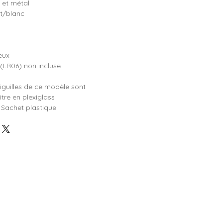
 et métal
t/blanc
eux
(LR06) non incluse
iguilles de ce modèle sont
tre en plexiglass
Sachet plastique