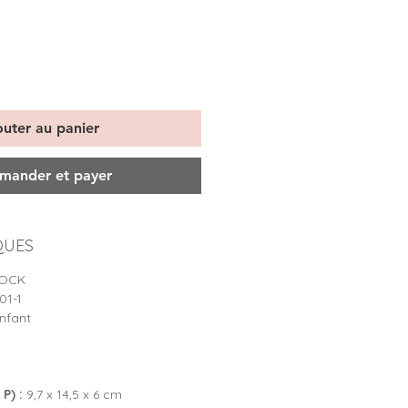
outer au panier
ander et payer
QUES
LOCK
1-1
nfant
P) :
9,7 x 14,5 x 6 cm