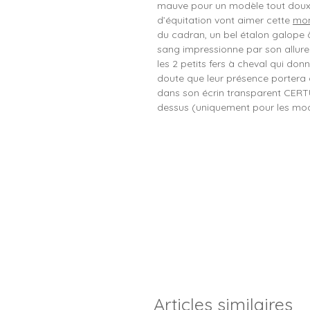
mauve pour un modèle tout doux e
d’équitation vont aimer cette
mont
du cadran, un bel étalon galope à 
sang impressionne par son allure 
les 2 petits fers à cheval qui don
doute que leur présence portera c
dans son écrin transparent CERTU
dessus (uniquement pour les mod
Articles similaires