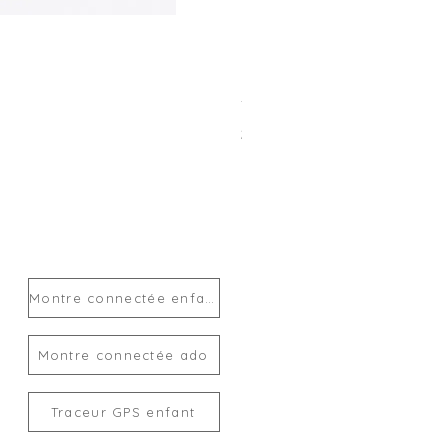
Traceur GPS enfant MiLi Mi
Prix
24,00 €
Montre connectée enfant
Montre connectée ado
Traceur GPS enfant