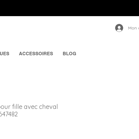
Mon 
UES
ACCESSOIRES
BLOG
our fille avec cheval
 647482