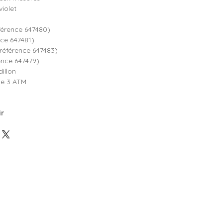
violet
férence 647480)
nce 647481)
(référence 647483)
rence 647479)
illon
e 3 ATM
ir