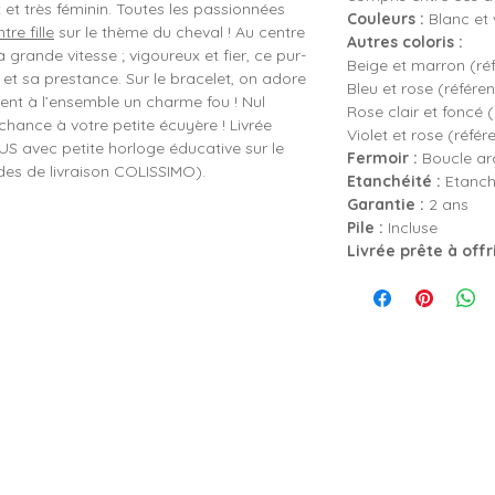
t très féminin. Toutes les passionnées
Couleurs :
Blanc et 
re fille
sur le thème du cheval ! Au centre
Autres coloris :
grande vitesse ; vigoureux et fier, ce pur-
Beige et marron (ré
et sa prestance. Sur le bracelet, on adore
Bleu et rose (référe
nent à l’ensemble un charme fou ! Nul
Rose clair et foncé 
hance à votre petite écuyère ! Livrée
Violet et rose (réfé
S avec petite horloge éducative sur le
Fermoir :
Boucle ard
es de livraison COLISSIMO).
Etanchéité :
Etanch
Garantie :
2 ans
Pile :
Incluse
Livrée prête à offr