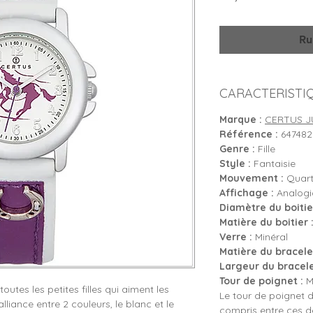
Ru
CARACTERISTI
Marque :
CERTUS J
Référence :
647482
Genre :
Fille
Style :
Fantaisie
Mouvement :
Quartz
Affichage :
Analogiq
Diamètre du boitier
Matière du boitier 
Verre :
Minéral
Matière du bracelet
Largeur du bracele
Tour de poignet :
Mi
tes les petites filles qui aiment les
Le tour de poignet d
lliance entre 2 couleurs, le blanc et le
compris entre ces 