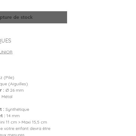
pture de stock
QUES
UNIOR
 (Pile)
ue (Aiguilles)
 :
Ø 26 mm
:
Métal
 :
Synthétique
t :
14 mm
ni 11 cm > Maxi 15,5 cm
e votre enfant devra être
deux mesures