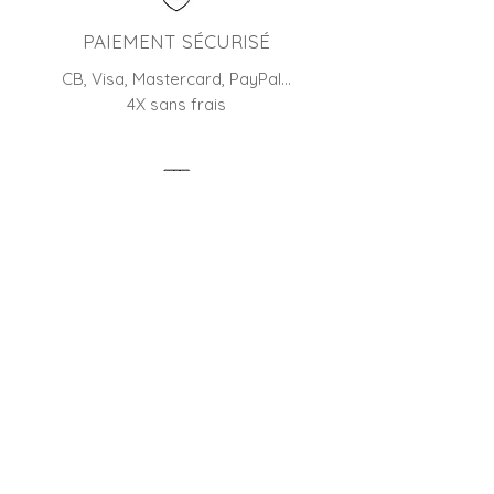
PAIEMENT SÉCURISÉ
CB, Visa, Mastercard, PayPal…
4X sans frais
RETOUR
45 jours pour changer d'avis
BOUTIQUE FRANÇAISE
Entreprise familiale depuis 2012