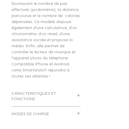
fournissant le nombre de pas
effectués (podomètre), la distance
parcourue et le nombre de calories
dépensées. Ce modèle dispose
également d'une calculatrice, d'un
chronomètre, d'un réveil, d'une
assistance vocale et propose la
météo. Enfin, elle permet de
contrôler le lecteur de musique et
l'appareil photo du téléphone.
Compatible iPhone et Android,
cette SmartWatch répondra à
toutes ses attentes !
CARACTERISTIQUES ET
FONCTIONS
Montre connectée ado SWTP93-
MODES DE CHARGE
3RF
Comment charger une montre
Marque :
SMART WATCH.