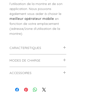
l’utilisation de la montre et de son
application. Nous pouvons
également vous aider à choisir le
meilleur opérateur mobile
en
fonction de votre emplacement
(adresse/zone d’utilisation de la
montre).
CARACTERISTIQUES
Montre connectée ado Smart
MODES DE CHARGE
Watch Hero 4G noire et jaune
Comment charger une montre
Marque :
SMART WATCH.
ACCESSOIRES
connectée ?
Référence :
SWTD39BCJ.
Genre :
Garçon, fille.
Retrouvez les accessoires
>
Informations très importantes
Age :
Convient pour un(e)
disponibles dans la
concernant les 2 modes de charge
ado âgé(e) de 10 à 14 ans et plus.
rubrique
ACCESSOIRES
du
MENU
:
des montres connectées :
Type :
Téléphone, localisation GPS.
Dimensions boitier :
42,8 x
- Protection d'écran verre trempé
Afin de ne pas endommager