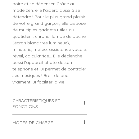
boire et se dépenser. Grâce au
mode zen, elle l’aidera aussi à se
détendre ! Pour le plus grand plaisir
de votre grand garçon, elle dispose
de multiples gadgets utiles au
quotidien : chrono, lampe de poche
(écran blanc très lumineux),
minuterie, météo, assistance vocale,
réveil, calculatrice… Elle déclenche
aussi l’appareil photo de son
téléphone et lui permet de contrôler
ses musiques ! Bref, de quoi
vraiment lui faciliter la vie !
CARACTERISTIQUES ET
FONCTIONS
Montre connectée ado
MODES DE CHARGE
SWTCMP73-5 avec camouflage
orange
Comment charger une montre