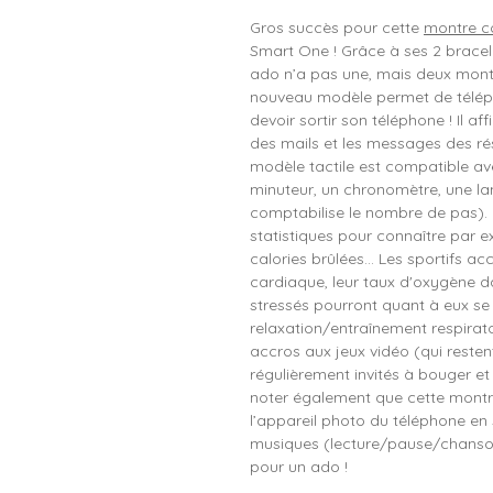
Gros succès pour cette
montre c
Smart One ! Grâce à ses 2 bracele
ado n’a pas une, mais deux montr
nouveau modèle permet de télép
devoir sortir son téléphone ! Il a
des mails et les messages des rés
modèle tactile est compatible av
minuteur, un chronomètre, une l
comptabilise le nombre de pas).
statistiques pour connaître par 
calories brûlées... Les sportifs a
cardiaque, leur taux d'oxygène dan
stressés pourront quant à eux s
relaxation/entraînement respirat
accros aux jeux vidéo (qui restent
régulièrement invités à bouger et
noter également que cette mont
l’appareil photo du téléphone en 
musiques (lecture/pause/chanson s
pour un ado !