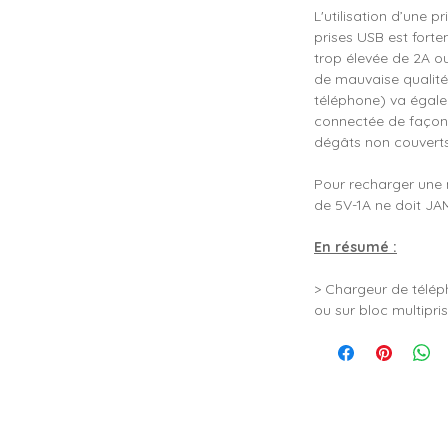
L'utilisation d’une 
prises USB est fort
trop élevée de 2A o
de mauvaise qualité
téléphone) va éga
connectée de façon 
dégâts non couverts
Pour recharger une 
de 5V-1A ne doit JA
En résumé :
> Chargeur de télép
ou sur bloc multipri