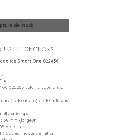
pture de stock
QUES ET FONCTIONS
ado Ice Smart One 022438
H
.
One.
ou 022253 selon disponibilité.
.
 un(e) ado âgé(e) de 10 à 16 ans
elligente, sport.
:
38 mm (largeur).
85 pouces.
 :
Couleur haute définition.
:
Métal.