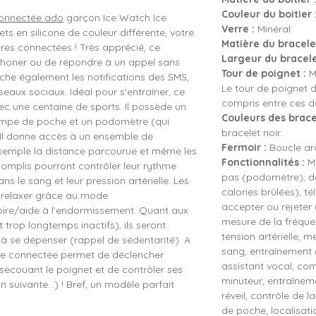
Couleur du boitier 
onnectée ado
garçon Ice Watch Ice
Verre :
Minéral.
ts en silicone de couleur différente, votre
Matière du bracelet
es connectées ! Très apprécié, ce
Largeur du bracele
honer ou de répondre à un appel sans
Tour de poignet :
Mi
ffiche également les notifications des SMS,
Le tour de poignet d
eaux sociaux. Idéal pour s'entraîner, ce
compris entre ces d
ec une centaine de sports. Il possède un
Couleurs des brace
ampe de poche et un podomètre (qui
bracelet noir.
 Il donne accès à un ensemble de
Fermoir :
Boucle ard
exemple la distance parcourue et même les
Fonctionnalités :
Mo
ccomplis pourront contrôler leur rythme
pas (podomètre), de
s le sang et leur pression artérielle. Les
calories brûlées), t
e relaxer grâce au mode
accepter ou rejeter 
oire/aide à l’endormissement. Quant aux
mesure de la fréque
 trop longtemps inactifs), ils seront
tension artérielle, 
 à se dépenser (rappel de sédentarité). A
sang, entraînement (
re connectée permet de déclencher
assistant vocal, co
secouant le poignet et de contrôler ses
minuteur, entraîneme
uivante...) ! Bref, un modèle parfait
réveil, contrôle de 
de poche, localisati