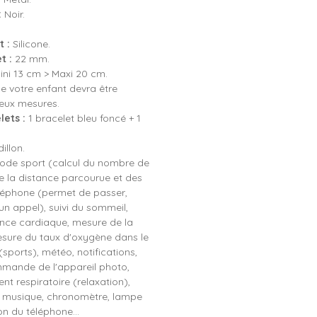
:
Noir.
 :
Silicone.
t :
22 mm.
ni 13 cm > Maxi 20 cm.
e votre enfant devra être
eux mesures.
lets :
1 bracelet bleu foncé + 1
illon.
de sport (calcul du nombre de
 la distance parcourue et des
éléphone (permet de passer,
un appel), suivi du sommeil,
nce cardiaque, mesure de la
mesure du taux d'oxygène dans le
sports), météo, notifications,
mmande de l'appareil photo,
nt respiratoire (relaxation),
la musique, chronomètre, lampe
on du téléphone...