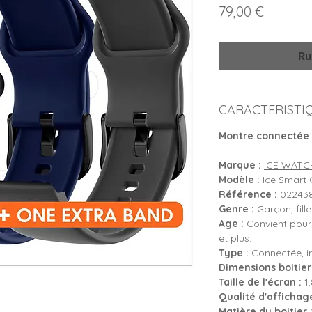
Prix
79,00 €
Ru
CARACTERISTI
Montre connectée 
Marque :
ICE WATC
Modèle :
Ice Smart 
Référence :
022438 
Genre :
Garçon, fille
Age :
Convient pour
et plus.
Type :
Connectée, int
Dimensions boitier 
Taille de l'écran :
1,
Qualité d'affichage
Matière du boitier 