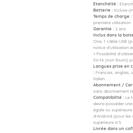
Etanchéité :
Etanche
Batterie :
Incluse (i
Temps de charge :
première utilisation.
Garantie :
2 ans.
Inclus dans la boite
One, 1 câble USB (p
notice d'utilisation e
> Possibilité d'util
5V-1A (non fourni) 
Langues prise en c
:
Français, anglais, 
italien...
Abonnement / Cart
sans abonnement tél
Compatibilité :
Le t
devra posséder une 
égale ou supérieure
d'Android (pour les
supérieure à 5.
Livrée dans un coff