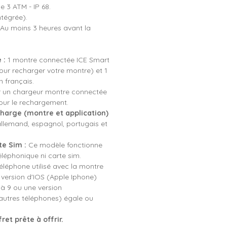
 3 ATM - IP 68.
ntégrée).
Au moins 3 heures avant la
 :
1 montre connectée ICE Smart
our recharger votre montre) et 1
n français.
iser un chargeur montre connectée
pour le rechargement.
harge (montre et application)
allemand, espagnol, portugais et
e Sim :
Ce modèle fonctionne
éphonique ni carte sim.
éléphone utilisé avec la montre
version d'IOS (Apple Iphone)
 à 9 ou une version
 autres téléphones) égale ou
ret prête à offrir.