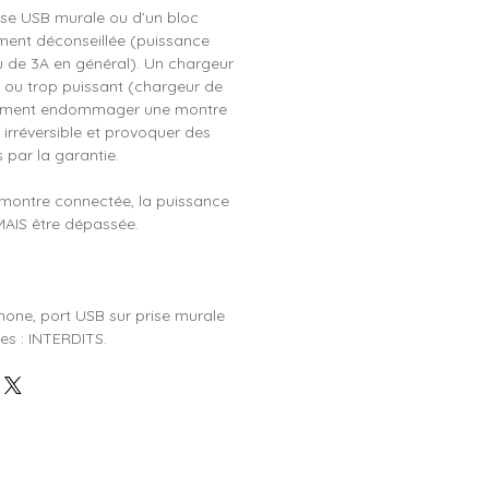
prise USB murale ou d’un bloc
ement déconseillée (puissance
u de 3A en général). Un chargeur
 ou trop puissant (chargeur de
lement endommager une montre
irréversible et provoquer des
 par la garantie.
montre connectée, la puissance
MAIS être dépassée.
hone, port USB sur prise murale
ses : INTERDITS.