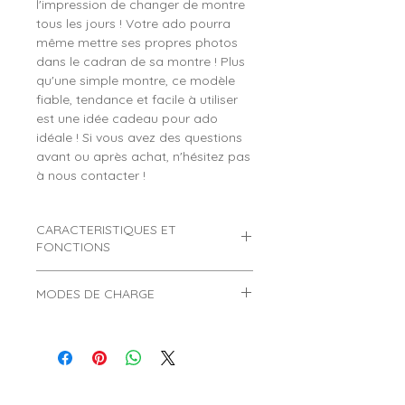
l'impression de changer de montre
tous les jours ! Votre ado pourra
même mettre ses propres photos
dans le cadran de sa montre ! Plus
qu'une simple montre, ce modèle
fiable, tendance et facile à utiliser
est une idée cadeau pour ado
idéale ! Si vous avez des questions
avant ou après achat, n'hésitez pas
à nous contacter !
CARACTERISTIQUES ET
FONCTIONS
Marque :
ICE WATCH
.
MODES DE CHARGE
Référence :
021877.
Genre :
Garçon.
Comment charger une montre
Age :
Convient pour un ado âgé de
connectée ?
10 à 16 ans.
> Montre évolutive avec plus de 150
>
Informations très importantes
cadrans différents classés par
concernant les 2 modes de charge