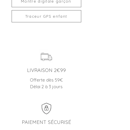
Montre digitale garçon
Assistant vocal :
Oui (Google ou
Siri selon le téléphone lié à la
montre).
Traceur GPS enfant
Fonction de localisation GPS :
Non.
Etanchéité :
Etanche 3 ATM - IP 68.
Batterie :
Incluse (intégrée).
Type et capacité de la batterie
:
Lithium-polymère 410mAh.
Temps de charge :
Au moins
2 heures avant la première
utilisation.
LIVRAISON 2€99
Garantie :
1 an.
Offerte dès 59€
Inclus dans la boite :
1 montre
Délai 2 à 3 jours
connectée, 1 câble USB (pour
recharger votre montre) et 1 notice
d'utilisation.
> Possibilité d'utiliser un chargeur
montre connectée 5V-1A (non
fourni) pour le rechargement.
PAIEMENT SÉCURISÉ
Langues prise en charge (montre