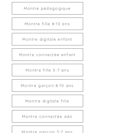
connectée de façon irréversible et
parcourue et calories dépensées.
provoquer des dégâts non couverts
Montre pédagogique
Suivi de l'activité sportive :
Oui
par la garantie.
(marche, course, randonnée, vélo...).
Suivi de parcours en mode sport
Montre fille 8-10 ans
Pour recharger une montre
(tracé GPS sur carte) :
Oui (utilise
connectée, la puissance de 5V-1A
le GPS du téléphone)..
ne doit JAMAIS être dépassée.
Montre digitale enfant
Suivi du sommeil :
Oui.
Compteurs de temps :
En résumé :
Chronomètre et compte à rebours.
Montre connectée enfant
Santé :
Calcul de la fréquence
> Chargeur de téléphone, port USB
cardiaque, du taux d'oxygène dans
Montre fille 3-7 ans
sur prise murale ou sur bloc
le sang, de la pression artérielle (ou
multiprises : INTERDITS.
tension) et de la température
Montre garçon 8-10 ans
corporelle.
Cycle menstruel :
Oui, si activé
dans l'application.
Montre digitale fille
Météo :
Temps et température
extérieure.
Montre connectée ado
Média :
Contrôle du lecteur
de musique et de l'appareil photo
du téléphone.
Montre garçon 3-7 ans