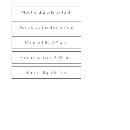
Pour recharger une montre
Boussole :
Oui.
connectée, la puissance de 5V-1A
Lampe torche :
Oui, éclairage
ne doit JAMAIS être dépassée.
Montre digitale enfant
LED intégré.
Suivi du sommeil :
Oui.
En résumé :
Compteurs de temps :
Montre connectée enfant
Chronomètre et compte à rebours.
> Chargeur de téléphone, port USB
Santé :
Calcul de la fréquence
Montre fille 3-7 ans
sur prise murale ou sur bloc
cardiaque, du taux d'oxygène dans
multiprises : INTERDITS.
le sang et de la pression artérielle
Montre garçon 8-10 ans
(ou tension).
Météo :
Temps et température
extérieure.
Montre digitale fille
Média :
Contrôle du lecteur
de musique et de l'appareil photo
Montre connectée ado
du téléphone.
Calculatrice :
Oui.
Calendrier :
Oui.
Montre garçon 3-7 ans
Changement de cadran :
Oui, plus
de 100 cadrans sont disponibles
Réveil enfant
dans l'application.
Réception de notifications :
Oui