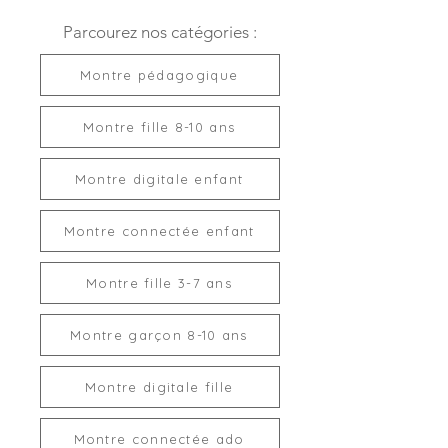
:
Nombre de pas, distance
de téléphone) va également
parcourue et calories dépensées.
Parcourez nos catégories :
endommager une montre
Suivi de l'activité sportive :
Oui,
connectée de façon irréversible et
plus de 100 modes sportifs
provoquer des dégâts non couverts
Montre pédagogique
(marche, course, randonnée, vélo...).
par la garantie.
Suivi de parcours en mode sport
(tracé GPS sur carte) :
Oui (utilise
Montre fille 8-10 ans
Pour recharger une montre
le GPS du téléphone)..
connectée, la puissance de 5V-1A
Boussole :
Non.
ne doit JAMAIS être dépassée.
Montre digitale enfant
Lampe torche :
Non.
Suivi du sommeil :
Oui.
En résumé :
Compteurs de temps :
Montre connectée enfant
Chronomètre et compte à rebours.
> Chargeur de téléphone, port USB
Santé :
Calcul de la fréquence
Montre fille 3-7 ans
sur prise murale ou sur bloc
cardiaque, du taux d'oxygène dans
multiprises : INTERDITS.
le sang et de la pression artérielle
Montre garçon 8-10 ans
(ou tension).
Météo :
Temps et température
extérieure.
Montre digitale fille
Média :
Contrôle du lecteur
de musique et de l'appareil photo
Montre connectée ado
du téléphone.