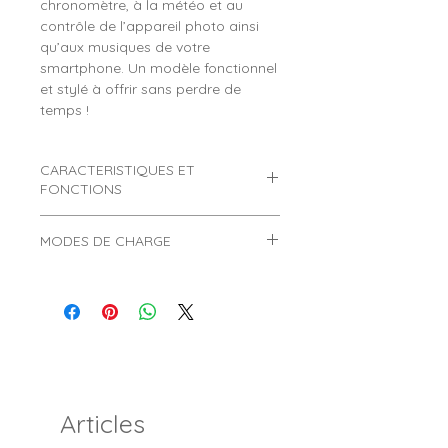
chronomètre, à la météo et au
contrôle de l’appareil photo ainsi
qu’aux musiques de votre
smartphone. Un modèle fonctionnel
et stylé à offrir sans perdre de
temps !
CARACTERISTIQUES ET
FONCTIONS
Montre connectée ado SWS56T-
MODES DE CHARGE
VE
Comment charger une montre
Marque :
SMART WATCH.
connectée ?
Référence :
SWS56T-VE.
Genre :
Garçon.
>
Informations très importantes
Age :
Convient pour un ado âgé de
concernant les 2 modes de charge
12 à 16 ans et plus.
des montres connectées :
Type :
Connectée, intelligente,
sport.
Articles
Afin de ne pas endommager
Dimensions boitier :
45/52 mm
une montre connectée, celle-ci ne