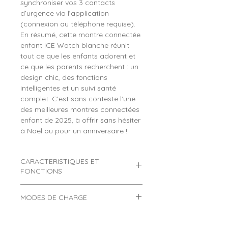
synchroniser vos 3 contacts
d’urgence via l’application
(connexion au téléphone requise).
En résumé, cette montre connectée
enfant ICE Watch blanche réunit
tout ce que les enfants adorent et
ce que les parents recherchent : un
design chic, des fonctions
intelligentes et un suivi santé
complet. C’est sans conteste l’une
des meilleures montres connectées
enfant de 2025, à offrir sans hésiter
à Noël ou pour un anniversaire !
CARACTERISTIQUES ET
FONCTIONS
Montre connectée enfant
MODES DE CHARGE
ICE Watch modèle ICE Smart
Junior RD 3.0 Pink White
Comment charger une montre
connectée ?