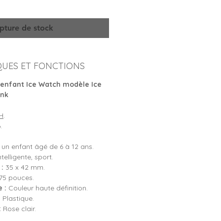
al
promotionnel
pture de stock
QUES ET FONCTIONS
enfant Ice Watch modèle Ice
ink
H
.
.
un enfant âgé de 6 à 12 ans.
elligente, sport.
:
35 x 42 mm.
75 pouces.
 :
Couleur haute définition.
:
Plastique.
:
Rose clair.