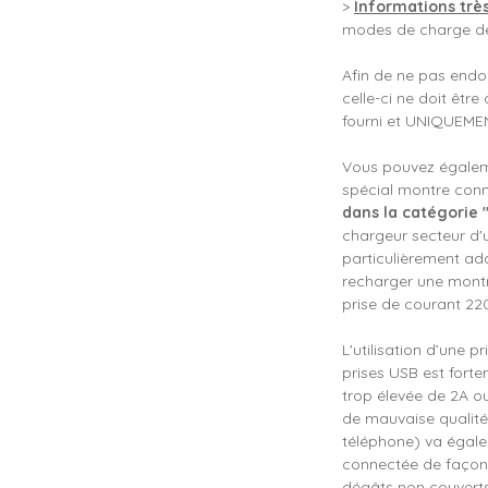
>
Informations trè
modes de charge de
Afin de ne pas end
celle-ci ne doit êtr
fourni et UNIQUEMEN
Vous pouvez égaleme
spécial montre conn
dans la catégorie 
chargeur secteur d'
particulièrement ad
recharger une montr
prise de courant 22
L'utilisation d’une 
prises USB est fort
trop élevée de 2A o
de mauvaise qualité
téléphone) va éga
connectée de façon 
dégâts non couverts