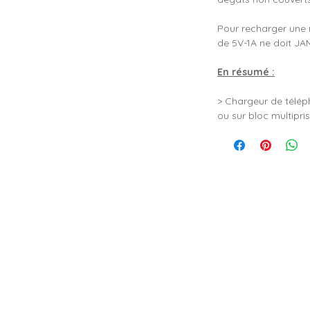
Pour recharger une 
de 5V-1A ne doit JA
En résumé :
> Chargeur de télép
ou sur bloc multipri