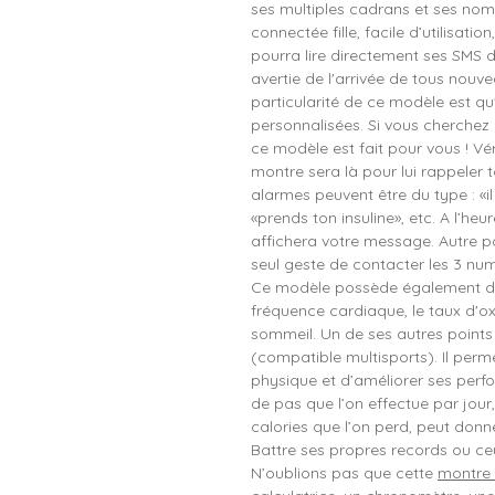
ses multiples cadrans et ses nom
connectée fille, facile d’utilisatio
pourra lire directement ses SMS 
avertie de l'arrivée de tous nouv
particularité de ce modèle est qu
personnalisées. Si vous cherchez
ce modèle est fait pour vous ! Vé
montre sera là pour lui rappeler t
alarmes peuvent être du type : «i
«prends ton insuline», etc. A l’he
affichera votre message. Autre poi
seul geste de contacter les 3 nu
Ce modèle possède également des
fréquence cardiaque, le taux d'ox
sommeil. Un de ses autres points
(compatible multisports). Il perme
physique et d’améliorer ses perf
de pas que l’on effectue par jour,
calories que l’on perd, peut donne
Battre ses propres records ou ceu
N’oublions pas que cette
montre 