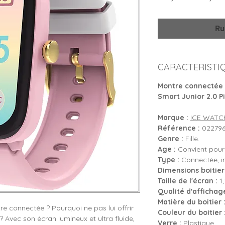
origin
Ru
CARACTERISTI
Montre connectée 
Smart Junior 2.0 P
Marque :
ICE WATC
Référence :
022796
Genre :
Fille.
Age :
Convient pour 
Type :
Connectée, int
Dimensions boitier 
Taille de l'écran :
1,
Qualité d'affichage
Matière du boitier 
re connectée ? Pourquoi ne pas lui offrir
Couleur du boitier 
 Avec son écran lumineux et ultra fluide,
Verre :
Plastique.