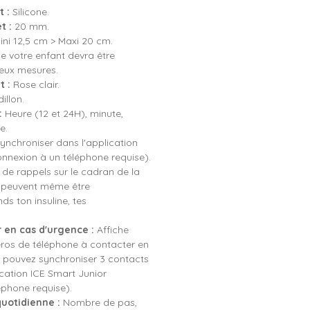
 :
Silicone.
t :
20 mm.
ni 12,5 cm > Maxi 20 cm.
e votre enfant devra être
eux mesures.
t :
Rose clair.
illon.
:
Heure (12 et 24H), minute,
e.
ynchroniser dans l'application
onnexion à un téléphone requise).
de rappels sur le cadran de la
s peuvent même être
ds ton insuline, tes
 en cas d'urgence :
Affiche
ros de téléphone à contacter en
 pouvez synchroniser 3 contacts
ication ICE Smart Junior
éphone requise).
quotidienne :
Nombre de pas,