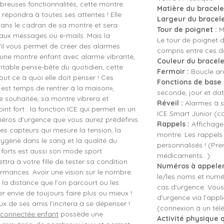
breuses fonctionnalités, cette montre
Matière du bracelet
n, répondra à toutes ses attentes ! Elle
Largeur du bracele
dans le cadran de sa montre et sera
Tour de poignet :
Mi
eaux messages ou e-mails. Mais la
Le tour de poignet d
'il vous permet de créer des alarmes
compris entre ces d
 une montre enfant avec alarme vibrante,
Couleur du bracele
ritable pense-bête du quotidien, cette
Fermoir :
Boucle ard
out ce à quoi elle doit penser ! Ces
Fonctions de base 
l est temps de rentrer à la maison»,
seconde, jour et dat
ure souhaitée, sa montre vibrera et
Réveil :
Alarmes à s
nt fort : la fonction ICE qui permet en un
ICE Smart Junior (c
méros d’urgence que vous aurez prédéfinis.
Rappels :
Affichage 
 capteurs qui mesure la tension, la
montre. Les rappel
ygène dans le sang et la qualité du
personnalisés ! (Pren
 forts est aussi son mode sport
médicaments...).
ttra à votre fille de tester sa condition
Numéros à appeler
ormances. Avoir une vision sur le nombre
le/les noms et numé
 la distance que l’on parcourt ou les
cas d'urgence. Vous
r envie de toujours faire plus ou mieux !
d’urgence via l’appl
x de ses amis l’incitera à se dépenser !
(connexion à un tél
connectée enfant
possède une
Activité physique 