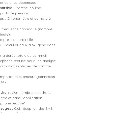
et calories dépensées.
portive :
Marche, course,
orts de plein air.
s :
Chronomètre et compte à
a fréquence cardiaque (nombre
nute).
a pression artérielle.
 :
Calcul du taux d'oxygène dans
 la durée totale du sommeil.
léphone requise pour une analyse
informations (phases de sommeil
mpérature extérieure (connexion
se).
dran :
Oui, nombreux cadrans
tre et dans l'application
éphone requise).
sages :
Oui, réception des SMS,