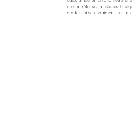
calculatrice, un chronomètre, un
de contrôler ses musiques. Ludiqu
modèle lui sera vraiment très util