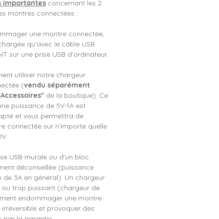
s importantes
concernant les 2
s montres connectées :
ommager une montre connectée,
e chargée qu'avec le câble USB
T sur une prise USB d'ordinateur.
nt utiliser notre chargeur
ectée (
vendu séparément
"Accessoires"
de la boutique). Ce
une puissance de 5V-1A est
apté et vous permettra de
e connectée sur n’importe quelle
0V.
prise USB murale ou d’un bloc
ement déconseillée (puissance
u de 3A en général). Un chargeur
 ou trop puissant (chargeur de
lement endommager une montre
irréversible et provoquer des
 par la garantie.