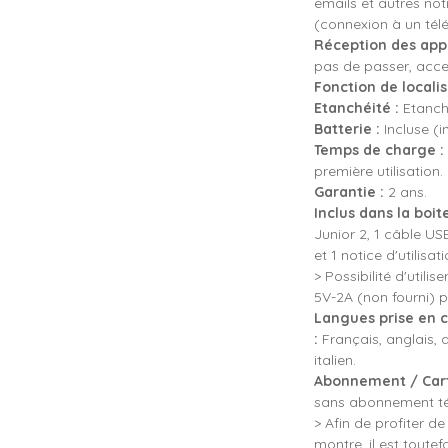
emails et autres not
(connexion à un tél
Réception des appe
pas de passer, acce
Fonction de localis
Etanchéité :
Etanche
Batterie :
Incluse (
Temps de charge :
première utilisation.
Garantie :
2 ans.
Inclus dans la boite
Junior 2, 1 câble U
et 1 notice d'utilisat
> Possibilité d'util
5V-2A (non fourni) 
Langues prise en c
:
Français, anglais, 
italien.
Abonnement / Cart
sans abonnement tél
> Afin de profiter de
montre, il est toute