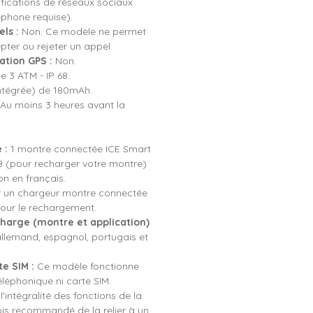
ifications de réseaux sociaux
éphone requise).
ls :
Non. Ce modèle ne permet
pter ou rejeter un appel.
ation GPS :
Non.
 3 ATM - IP 68.
intégrée) de 180mAh.
Au moins 3 heures avant la
 :
1 montre connectée ICE Smart
SB (pour recharger votre montre)
ion en français.
iser un chargeur montre connectée
pour le rechargement.
harge (montre et application)
allemand, espagnol, portugais et
e SIM :
Ce modèle fonctionne
éphonique ni carte SIM.
 l'intégralité des fonctions de la
fois recommandé de la relier à un