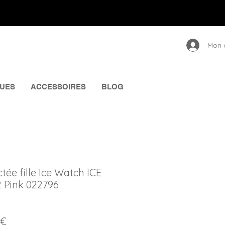
Mon 
UES
ACCESSOIRES
BLOG
ée fille Ice Watch ICE
2 Pink 022796
Prix
 €