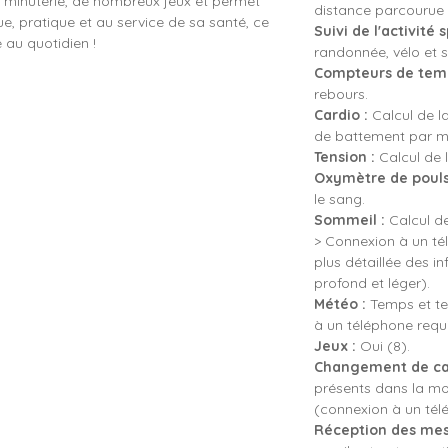
e minuterie, de nombreux jeux et permet
distance parcourue 
e, pratique et au service de sa santé, ce
Suivi de l'activité s
e au quotidien !
randonnée, vélo et sp
Compteurs de temp
rebours.
Cardio :
Calcul de l
de battement par mi
Tension :
Calcul de l
Oxymètre de pouls
le sang.
Sommeil :
Calcul de
> Connexion à un té
plus détaillée des 
profond et léger).
Météo :
Temps et te
à un téléphone requi
Jeux :
Oui (8).
Changement de ca
présents dans la mon
(connexion à un tél
Réception des mes