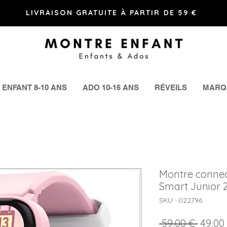
LIVRAISON GRATUITE À PARTIR DE 59 €
ENFANT 8-10 ANS
ADO 10-16 ANS
RÉVEILS
MARQ
Montre connect
Smart Junior 
SKU : 022796
Prix
 59,00 € 
49,00