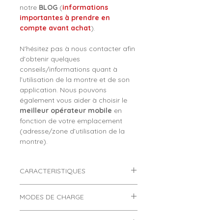
notre
BLOG
(
informations
importantes à prendre en
compte avant achat
).
N'hésitez pas à nous contacter afin
d'obtenir quelques
conseils/informations quant à
l’utilisation de la montre et de son
application. Nous pouvons
également vous aider à choisir le
meilleur opérateur mobile
en
fonction de votre emplacement
(adresse/zone d’utilisation de la
montre).
CARACTERISTIQUES
Montre connectée ado Smart
MODES DE CHARGE
Watch Guardian 4G noire et
bleue
Comment charger une montre