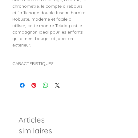
chronomètre, le compte à rebours
et l’affichage double fuseau horaire.
Robuste, moderne et facile à
utiliser, cette montre Tekday est le
compagnon idéal pour les enfants
qui aiment bouger et jouer en
extérieur.
CARACTERISTIQUES
Marque :
TEKDAY
Référence :
654972
Genre :
Garçon
Style :
Sport
Mouvement :
Quartz (Pile)
Affichage :
Digital LCD (Chiffres)
Diamètre du boitier :
Ø 34 mm
Articles
Matière du boitier :
Plastique
Verre :
Plastique
similaires
Matière du bracelet :
Silicone