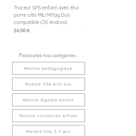
Fonctions :
Jour, date, alarme
Traceur GPS enfant avec étui
Traceur GPS enfant MiL
(réveil), compte à rebours,
porte-clés MiLi MiTag Duo
Duo avec porte-clés
chronomètre et lumière
compatible iOS Android
compatible Apple et G
Etanchéité :
Etanche 10 ATM
Garantie :
Prix
2 ans
Prix
24,00 €
24,00 €
Pile :
Incluse
Livrée prête à offrir
Parcourez nos catégories :
Montre pédagogique
Montre fille 8-10 ans
Montre digitale enfant
Montre connectée enfant
Montre fille 3-7 ans