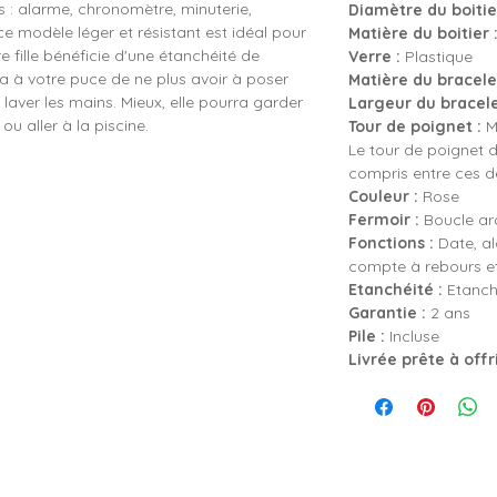
 : alarme, chronomètre, minuterie,
Diamètre du boitier
e modèle léger et résistant est idéal pour
Matière du boitier 
re fille bénéficie d'une étanchéité de
Verre :
Plastique
a à votre puce de ne plus avoir à poser
Matière du bracelet
aver les mains. Mieux, elle pourra garder
Largeur du bracele
u aller à la piscine.
Tour de poignet :
Mi
Le tour de poignet d
compris entre ces 
Couleur :
Rose
Fermoir :
Boucle ard
Fonctions :
Date, al
compte à rebours et
Etanchéité :
Etanch
Garantie :
2 ans
Pile :
Incluse
Livrée prête à offr