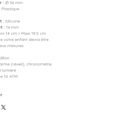
 :
Ø 36 mm
:
Plastique
 :
Silicone
t :
16 mm
ni 14 cm > Maxi 19,5 cm
e votre enfant devra être
deux mesures
illon
arme (réveil), chronomètre,
 lumière
e 10 ATM
ir