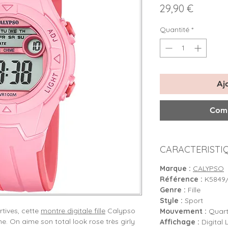
Prix
29,90 €
Quantité
*
Aj
Comm
CARACTERISTI
Marque :
CALYPSO
Référence :
K5849/
Genre :
Fille
Style :
Sport
rtives, cette
montre digitale fille
Calypso
Mouvement :
Quartz
e. On aime son total look rose très girly
Affichage :
Digital 