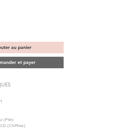
outer au panier
ander et payer
QUES
1
 (Pile)
LCD (Chiffres)