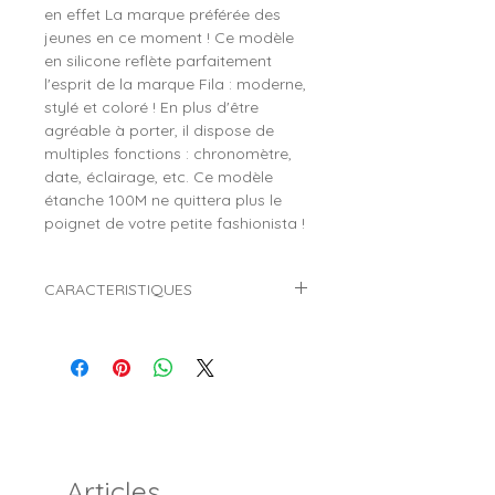
en effet La marque préférée des
jeunes en ce moment ! Ce modèle
en silicone reflète parfaitement
l'esprit de la marque Fila : moderne,
stylé et coloré ! En plus d'être
agréable à porter, il dispose de
multiples fonctions : chronomètre,
date, éclairage, etc. Ce modèle
étanche 100M ne quittera plus le
poignet de votre petite fashionista !
CARACTERISTIQUES
Marque :
FILA
Référence :
38-205-004
Genre :
Fille
Style :
Sport
Mouvement :
Quartz (Pile)
Affichage :
Digital LCD (Chiffres)
Diamètre du boitier :
Ø 32 mm
Articles
Matière du boitier :
Plastique