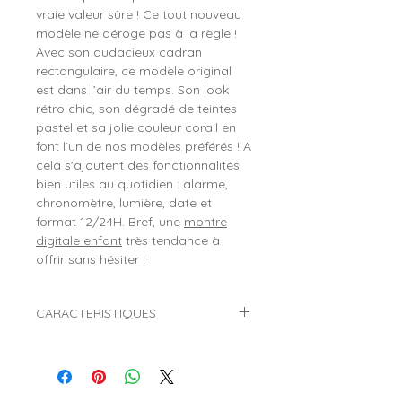
vraie valeur sûre ! Ce tout nouveau
modèle ne déroge pas à la règle !
Avec son audacieux cadran
rectangulaire, ce modèle original
est dans l’air du temps. Son look
rétro chic, son dégradé de teintes
pastel et sa jolie couleur corail en
font l’un de nos modèles préférés ! A
cela s'ajoutent des fonctionnalités
bien utiles au quotidien : alarme,
chronomètre, lumière, date et
format 12/24H. Bref, une
montre
digitale enfant
très tendance à
offrir sans hésiter !
CARACTERISTIQUES
Marque :
ICE WATCH
Collection :
ICE Digit Retro
Référence :
022715 (Coral