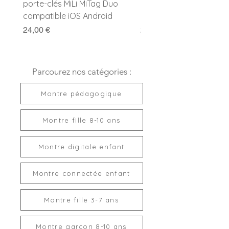
porte-clés MiLi MiTag Duo
Duo avec porte-clés
compatible iOS Android
compatible Apple et G
Prix
Prix
24,00 €
24,00 €
Parcourez nos catégories :
Montre pédagogique
Montre fille 8-10 ans
Montre digitale enfant
Montre connectée enfant
Montre fille 3-7 ans
Montre garçon 8-10 ans