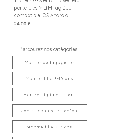
Traceur GPS enfant avec étui
Traceur GPS enfant MiL
porte-clés MiLi MiTag Duo
Duo avec porte-clés
compatible iOS Android
compatible Apple et G
Prix
Prix
24,00 €
24,00 €
Parcourez nos catégories :
Montre pédagogique
Montre fille 8-10 ans
Montre digitale enfant
Montre connectée enfant
Montre fille 3-7 ans