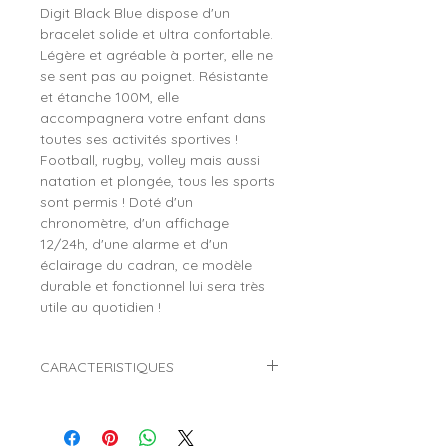
Digit Black Blue dispose d'un
bracelet solide et ultra confortable.
Légère et agréable à porter, elle ne
se sent pas au poignet. Résistante
et étanche 100M, elle
accompagnera votre enfant dans
toutes ses activités sportives !
Football, rugby, volley mais aussi
natation et plongée, tous les sports
sont permis ! Doté d'un
chronomètre, d'un affichage
12/24h, d'une alarme et d'un
éclairage du cadran, ce modèle
durable et fonctionnel lui sera très
utile au quotidien !
CARACTERISTIQUES
Marque :
ICE WATCH
Collection :
ICE Digit
Référence :
021272 (Black Blue)