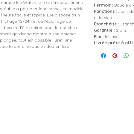
 marque Ice Watch, elle est à coup sûr une
Fermoir :
Boucle ard
agréable à porter et fonctionnel, ce modèle
Fonctions :
Jour, da
'heure facile et rapide. Elle dispose d'un
et lumière
ffichage 12/24h et de l'éclairage du
Etanchéité :
Etanch
s besoin d'être retirée pour la douche et
Garantie :
2 ans
lement garder sa montre à son poignet
Pile :
Incluse
plongée, tout est possible ! Bref, une
Livrée prête à offr
obuste qui, à ne pas en douter, fera