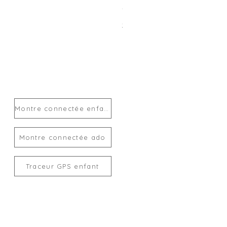
Traceur GPS enfant MiLi Mi
Prix
24,00 €
Montre connectée enfant
Montre connectée ado
Traceur GPS enfant