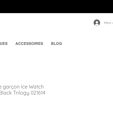
Mon 
UES
ACCESSOIRES
BLOG
le garçon Ice Watch
 Black Trilogy 021614