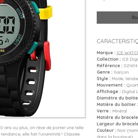
Ru
CARACTERISTI
Marque :
ICE WATC
Collection :
ICE Digi
Référence :
021614 
Genre :
Garçon
Style :
Mode, tendan
Mouvement :
Quartz
Affichage :
Digital 
Diamètre du boitier
Matière du boitier 
Verre :
Minéral
Matière du bracelet
Largeur du bracele
0 ans ou plus, on rêve de porter une telle
Couleur :
Noir (nomb
tendance, elle fait l'unanimité ! Classée
dans la boutique)