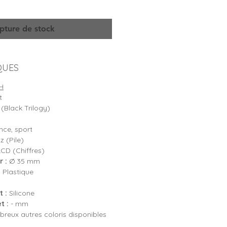
pture de stock
QUES
H
t
(Black Trilogy)
ce, sport
 (Pile)
LCD (Chiffres)
 :
Ø 35 mm
:
Plastique
 :
Silicone
t :
- mm
reux autres coloris disponibles