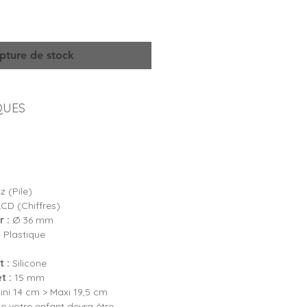
pture de stock
QUES
 (Pile)
LCD (Chiffres)
 :
Ø 36 mm
:
Plastique
 :
Silicone
t :
15 mm
ni 14 cm > Maxi 19,5 cm
e votre enfant devra être