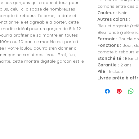
de nos garçons qui craquent tous pour
compris entre ces 
e plus, celui-ci dispose de nombreuses
Couleur :
Noir
 compte à rebours, l'alarme, la date et
Autres coloris :
onctionnelle et agréable à porter, cette
Bleu et argenté (ré
e modèle idéal pour un garçon de 8 à 12
Bleu foncé (référen
l pourra profiter de sa montre en toutes
Fermoir :
Boucle ard
 100m ou 10 bar, ce modèle est parfait
Fonctions :
Jour, da
e ! Votre loulou pourra s'en donner à
compte à rebours et
rique ne craint pas l'eau ! Bref, fun,
Etanchéité :
Etanch
mante, cette
montre digitale garçon
est le
Garantie :
2 ans
Pile :
Incluse
Livrée prête à offr