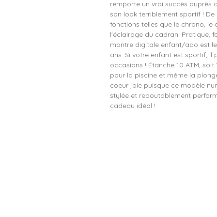
remporte un vrai succès auprès 
son look terriblement sportif ! D
fonctions telles que le chrono, le
l'éclairage du cadran. Pratique, f
montre digitale enfant/ado est l
ans. Si votre enfant est sportif, i
occasions ! Étanche 10 ATM, soit
pour la piscine et même la plongé
coeur joie puisque ce modèle numé
stylée et redoutablement perfor
cadeau idéal !