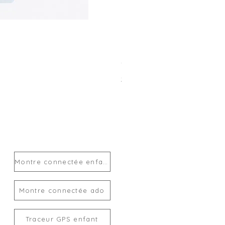
Traceur GPS enfant MiLi Mi
Prix
24,00 €
Montre connectée enfant
Montre connectée ado
Traceur GPS enfant