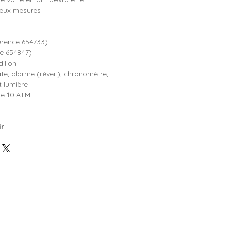
deux mesures
férence 654733)
ce 654847)
illon
te, alarme (réveil), chronomètre,
 lumière
e 10 ATM
ir