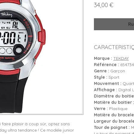
Prix
34,00 €
Ru
CARACTERISTI
Marque :
TEKDAY
Référence :
654734
Genre :
Garçon
Style :
Sport
Mouvement :
Quartz
Affichage :
Digital 
Diamètre du boitier
Matière du boitier 
Verre :
Plastique
Matière du bracelet
Largeur du bracele
i faire plaisir à coup sûr, optez sans
Tour de poignet :
Mi
day ultra tendance ! Ce modèle junior
Le tour de poignet d