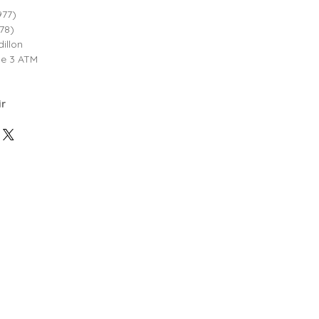
977)
78)
illon
e 3 ATM
ir