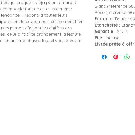
filles qui craquent déjà pour la marque
Blanc (référence 38
 ce modèle tout ce qu'elles aiment !
Rose (référence 389
tendance, il répond à toutes leurs
Fermoir :
Boucle ard
 apprécient le cadran particulièrement bien
Etanchéité :
Etanch
tagnette. Affichant les chiffres des
Garantie :
2 ans
s, celui-ci facilite grandement la lecture
Pile :
Incluse
it l'unanimité et avec lequel vous êtes sûr
Livrée prête à offr