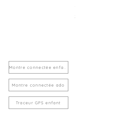
Traceur GPS enfant MiLi Mi
Prix
24,00 €
Montre connectée enfant
Montre connectée ado
Traceur GPS enfant