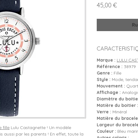
Prix
45,00 €
Ru
CARACTERISTI
Marque :
LULU CAS
Référence :
38979
Genre :
Fille
Style :
Mode, tenda
Mouvement :
Quartz
Affichage :
Analogiq
Diamètre du boitier
Matière du boitier 
Verre :
Minéral
Matière du bracelet
Largeur du bracele
 fille
Lulu Castagnette ! Un modèle
Couleur :
Bleu mari
 aussi par les parents ! En effet, toute la
Autres coloris :