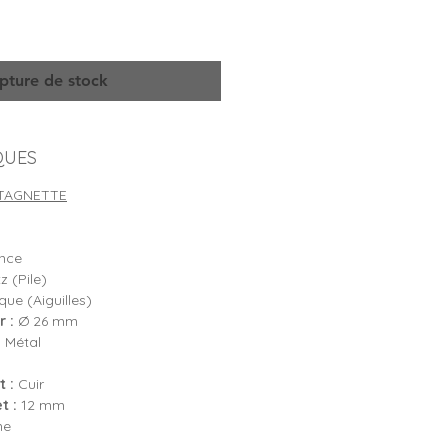
pture de stock
QUES
TAGNETTE
nce
 (Pile)
ue (Aiguilles)
 :
Ø 26 mm
:
Métal
 :
Cuir
t :
12 mm
ne