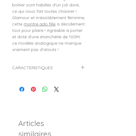
boîtier sont habillés d'un joli doré,
ce qui nous fait toutes chavirer !
Glamour et irrésistiblement féminine,
cette
montre ado fille
a décidément
tout pour plaire ! Agréable à porter
et doté d'une étanchéité de 100M,
ce modèle analogique ne manque
vraiment pas d'atouts !
CARACTERISTIQUES
Marque :
TEKDAY
Référence :
654853
Genre :
Fille
Style :
Mode, tendance
Mouvement :
Quartz (Pile)
Affichage :
Analogique (Aiguilles)
Diamètre du boitier :
Ø 34 mm
Articles
Matière du boitier :
Plastique
Verre :
Minéral
similaires