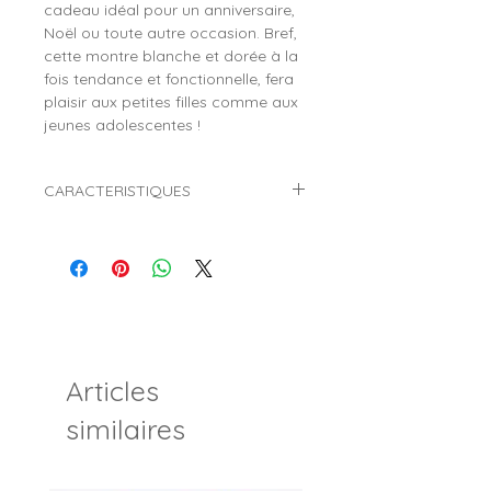
cadeau idéal pour un anniversaire,
Noël ou toute autre occasion. Bref,
cette montre blanche et dorée à la
fois tendance et fonctionnelle, fera
plaisir aux petites filles comme aux
jeunes adolescentes !
CARACTERISTIQUES
Marque :
TEKDAY
Référence :
654942
Genre :
Fille
Style :
Fantaisie
Mouvement :
Quartz (Pile)
Affichage :
Analogique (Aiguilles)
Diamètre du boitier :
Ø 32 mm
Articles
Matière du boitier :
Plastique
Verre :
Minéral
similaires
Matière du bracelet :
Plastique
Largeur du bracelet :
11 mm
Tour de poignet :
Mini 13,5 cm >