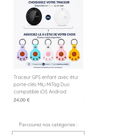
Maxi 19 cm
Le tour de poignet de votre enfant
devra être compris entre ces deux
mesures
Couleur :
Blanc
Fermoir :
Boucle ardillon
Fonction :
Eclairage du cadran
Etanchéité :
Etanche 10 ATM
Garantie :
2 ans
Pile :
Incluse
Livrée prête à offrir
Traceur GPS enfant avec étui
Traceur GPS enfant MiL
porte-clés MiLi MiTag Duo
Duo avec porte-clés
compatible iOS Android
compatible Apple et G
Prix
Prix
24,00 €
24,00 €
Parcourez nos catégories :