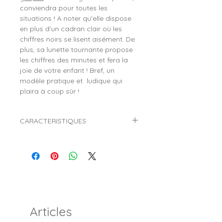
conviendra pour toutes les
situations ! A noter qu'elle dispose
en plus d'un cadran clair où les
chiffres noirs se lisent aisément. De
plus, sa lunette tournante propose
les chiffres des minutes et fera la
joie de votre enfant ! Bref, un
modèle pratique et ludique qui
plaira à coup sûr !
CARACTERISTIQUES
Marque :
INOTIME
Référence :
900401
Genre :
Garçon
Style :
Sport
Mouvement :
Quartz (Pile)
Affichage :
Analogique (Aiguilles)
Diamètre du boitier :
Ø 30 mm
Articles
Matière du boitier :
Métal