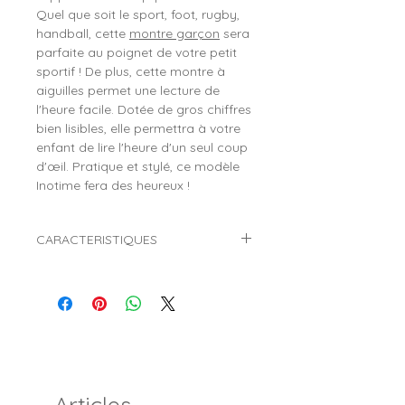
Quel que soit le sport, foot, rugby,
handball, cette
montre garçon
sera
parfaite au poignet de votre petit
sportif ! De plus, cette montre à
aiguilles permet une lecture de
l'heure facile. Dotée de gros chiffres
bien lisibles, elle permettra à votre
enfant de lire l'heure d'un seul coup
d'œil. Pratique et stylé, ce modèle
Inotime fera des heureux !
CARACTERISTIQUES
Marque :
INOTIME
Référence :
900399
Genre :
Garçon
Style :
Sport
Mouvement :
Quartz (Pile)
Affichage :
Analogique (Aiguilles)
Diamètre du boitier :
Ø 32 mm
Articles