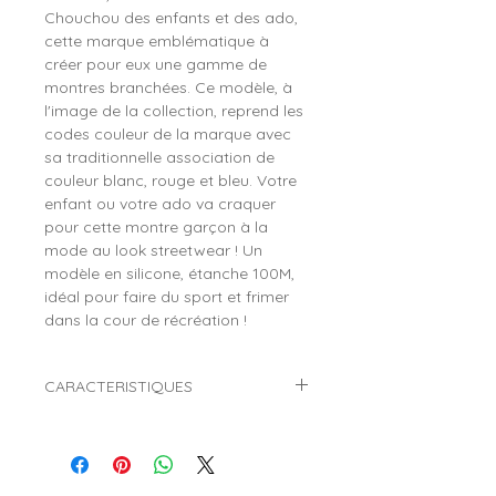
Chouchou des enfants et des ado,
cette marque emblématique à
créer pour eux une gamme de
montres branchées. Ce modèle, à
l'image de la collection, reprend les
codes couleur de la marque avec
sa traditionnelle association de
couleur blanc, rouge et bleu. Votre
enfant ou votre ado va craquer
pour cette montre garçon à la
mode au look streetwear ! Un
modèle en silicone, étanche 100M,
idéal pour faire du sport et frimer
dans la cour de récréation !
CARACTERISTIQUES
Marque :
FILA
Référence :
38-204-103
Genre :
Garçon