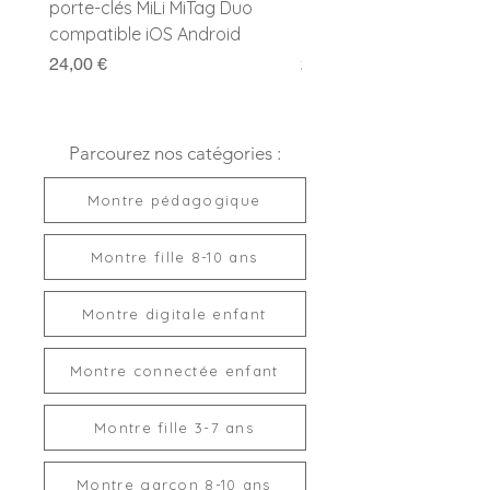
porte-clés MiLi MiTag Duo
Duo avec porte-clés
compatible iOS Android
compatible Apple et G
Prix
Prix
24,00 €
24,00 €
Parcourez nos catégories :
Montre pédagogique
Montre fille 8-10 ans
Montre digitale enfant
Montre connectée enfant
Montre fille 3-7 ans
Montre garçon 8-10 ans