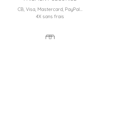
CB, Visa, Mastercard, PayPal…
4X sans frais
RETOUR
45 jours pour changer d'avis
BOUTIQUE FRANÇAISE
Entreprise familiale depuis 2012
CONTACTER LE SERVICE CLIENT