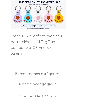
Couleur :
Bleu lavande
Fermoir :
Boucle ardillon
Fonction :
Eclairage du cadran
Etanchéité :
Etanche 10 ATM
Garantie :
2 ans
Pile :
Incluse
Livrée prête à offrir
Traceur GPS enfant avec étui
Traceur GPS enfant MiL
porte-clés MiLi MiTag Duo
Duo avec porte-clés
compatible iOS Android
compatible Apple et G
Prix
Prix
24,00 €
24,00 €
Parcourez nos catégories :
Montre pédagogique
Montre fille 8-10 ans