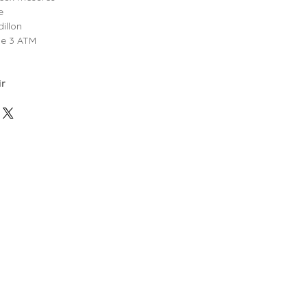
e
illon
e 3 ATM
ir