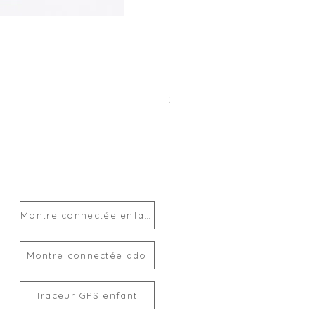
Traceur GPS enfant MiLi Mi
Prix
24,00 €
Montre connectée enfant
Montre connectée ado
Traceur GPS enfant