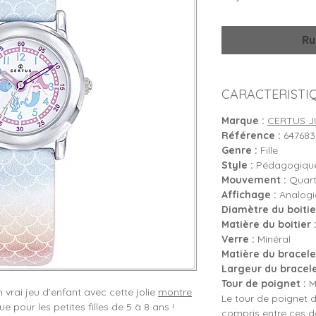
Ru
CARACTERISTI
Marque :
CERTUS J
Référence :
647683
Genre :
Fille
Style :
Pédagogique
Mouvement :
Quartz
Affichage :
Analogiq
Diamètre du boitier
Matière du boitier 
Verre :
Minéral
Matière du bracelet
Largeur du bracele
Tour de poignet :
Mi
n vrai jeu d’enfant avec cette jolie
montre
Le tour de poignet d
pour les petites filles de 5 à 8 ans !
compris entre ces 