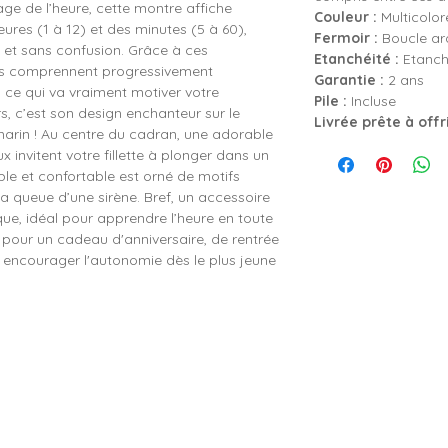
age de l’heure, cette montre affiche
Couleur :
Multicolor
eures (1 à 12) et des minutes (5 à 60),
Fermoir :
Boucle ard
se et sans confusion. Grâce à ces
Etanchéité :
Etanch
nts comprennent progressivement
Garantie :
2 ans
 ce qui va vraiment motiver votre
Pile :
Incluse
rs, c’est son design enchanteur sur le
Livrée prête à offr
arin ! Au centre du cadran, une adorable
x invitent votre fillette à plonger dans un
le et confortable est orné de motifs
 la queue d’une sirène. Bref, un accessoire
rique, idéal pour apprendre l’heure en toute
t pour un cadeau d'anniversaire, de rentrée
 encourager l'autonomie dès le plus jeune