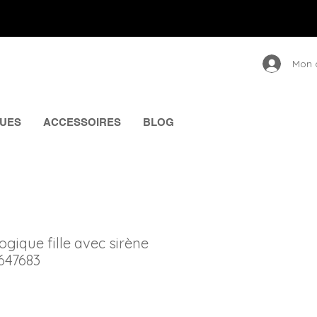
Mon 
UES
ACCESSOIRES
BLOG
ique fille avec sirène
647683