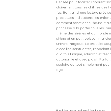
Pensée pour faciliter l’apprentiss
clairement tous les chiffres des h
facilitant ainsi une lecture préci
précieuses indications, les enfa
comment fonctionne l’heure. Mais
princesse à la porter tous les jou
thème des sirènes et du monde m
sirène et un petit poisson malicieu
univers magique. Le bracelet soup
d’écailles scintillantes, rappelant
à la fois ludique, éducatif et fée
autonomie et avec plaisir. Parfai
scolaire ou tout simplement pour
âge !
Articles similaires