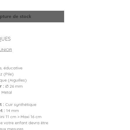
pture de stock
QUES
UNIOR
, éducative
 (Pile)
ue (Aiguilles)
 :
Ø 26 mm
:
Métal
 :
Cuir synthétique
t :
14 mm
ni 11 cm > Maxi 16 cm
e votre enfant devra être
deux mesures